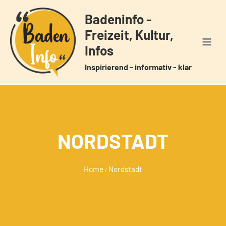
Zum
Badeninfo -
Inhalt
Freizeit, Kultur,
springen
Infos
Inspirierend - informativ - klar
NORDSTADT
Home
Nordstadt
/