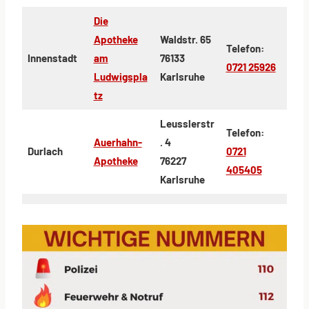
Die
Apotheke
Waldstr. 65
Telefon:
Innenstadt
am
76133
0721 25926
Ludwigspla
Karlsruhe
tz
Leusslerstr
Telefon:
Auerhahn-
. 4
Durlach
0721
Apotheke
76227
405405
Karlsruhe