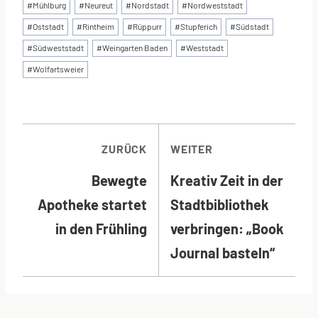
#
Mühlburg
#
Neureut
#
Nordstadt
#
Nordweststadt
#
Oststadt
#
Rintheim
#
Rüppurr
#
Stupferich
#
Südstadt
#
Südweststadt
#
Weingarten Baden
#
Weststadt
#
Wolfartsweier
BEITRAGSNAVI
ZURÜCK
WEITER
Bewegte
Kreativ Zeit in der
Apotheke startet
Stadtbibliothek
in den Frühling
verbringen: „Book
Journal basteln“