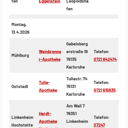
fen
Eggenstein
Leopoldsha
fen
Montag,
13.4.2026
Gabelsberg
Weinbrenne
erstraße 19
Telefon:
Mühlburg
r-Apotheke
76135
0721 842474
Karlsruhe
Tullastr. 74
Tulla-
Telefon:
Oststadt
76131
Apotheke
0721 615635
Karlsruhe
Am Wall 7
Hardt-
76351
Linkenheim
Telefon:
Apotheke
Linkenheim
Hochstette
07247