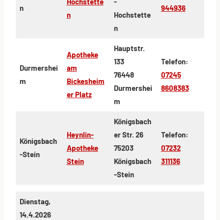
Hochstette
-
n
944936
n
Hochstette
n
Hauptstr.
Apotheke
133
Telefon:
Durmershei
am
76448
07245
m
Bickesheim
Durmershei
8608383
er Platz
m
Königsbach
Heynlin-
er Str. 26
Telefon:
Königsbach
Apotheke
75203
07232
-Stein
Stein
Königsbach
311136
-Stein
Dienstag,
14.4.2026