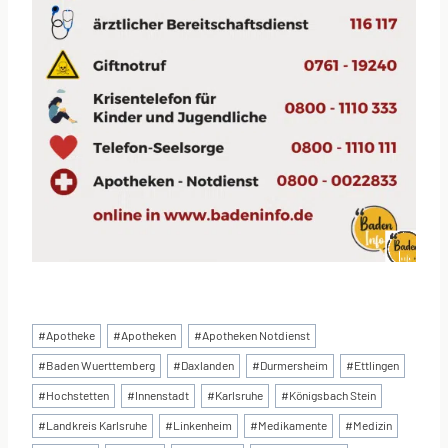
Schlagworte:
#
Apotheke
#
Apotheken
#
Apotheken Notdienst
#
Baden Wuerttemberg
#
Daxlanden
#
Durmersheim
#
Ettlingen
#
Hochstetten
#
Innenstadt
#
Karlsruhe
#
Königsbach Stein
#
Landkreis Karlsruhe
#
Linkenheim
#
Medikamente
#
Medizin