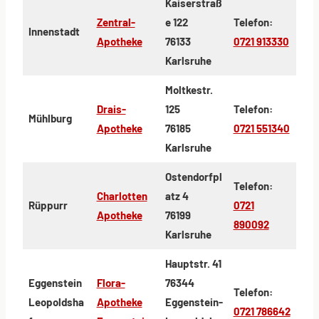
Kaiserstraß
Zentral-
e 122
Telefon:
Innenstadt
Apotheke
76133
0721 913330
Karlsruhe
Moltkestr.
Drais-
125
Telefon:
Mühlburg
Apotheke
76185
0721 551340
Karlsruhe
Ostendorfpl
Telefon:
Charlotten
atz 4
Rüppurr
0721
Apotheke
76199
890092
Karlsruhe
Hauptstr. 41
Eggenstein
Flora-
76344
Telefon:
Leopoldsha
Apotheke
Eggenstein-
0721 786642