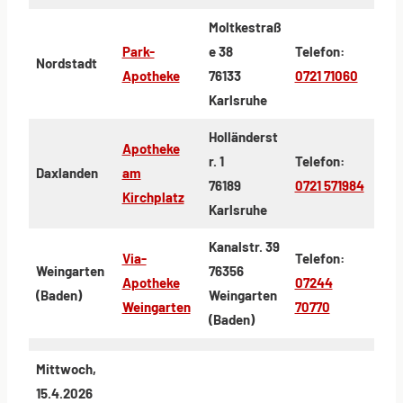
Moltkestraß
Park-
e 38
Telefon:
Nordstadt
Apotheke
76133
0721 71060
Karlsruhe
Holländerst
Apotheke
r. 1
Telefon:
Daxlanden
am
76189
0721 571984
Kirchplatz
Karlsruhe
Kanalstr. 39
Via-
Telefon:
Weingarten
76356
Apotheke
07244
(Baden)
Weingarten
Weingarten
70770
(Baden)
Mittwoch,
15.4.2026