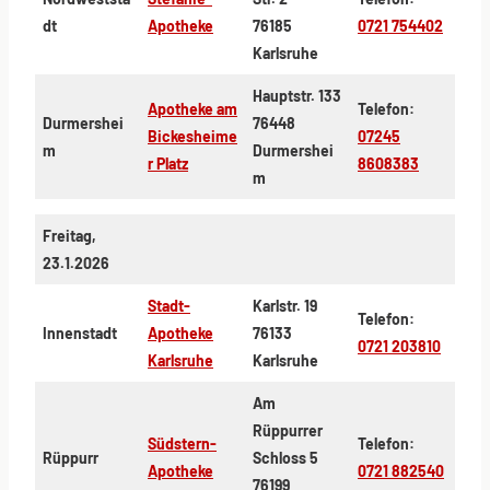
dt
Apotheke
76185
0721 754402
Karlsruhe
Hauptstr. 133
Apotheke am
Telefon:
Durmershei
76448
Bickesheime
07245
m
Durmershei
r Platz
8608383
m
Freitag,
23.1.2026
Stadt-
Karlstr. 19
Telefon:
Innenstadt
Apotheke
76133
0721 203810
Karlsruhe
Karlsruhe
Am
Rüppurrer
Südstern-
Telefon:
Rüppurr
Schloss 5
Apotheke
0721 882540
76199