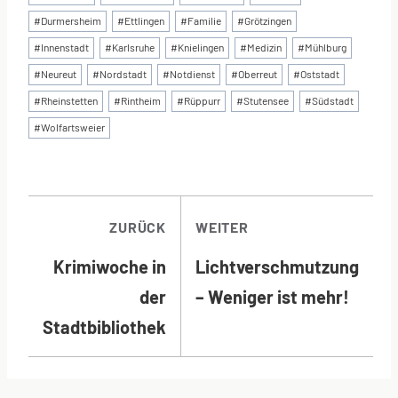
#
Durmersheim
#
Ettlingen
#
Familie
#
Grötzingen
#
Innenstadt
#
Karlsruhe
#
Knielingen
#
Medizin
#
Mühlburg
#
Neureut
#
Nordstadt
#
Notdienst
#
Oberreut
#
Oststadt
#
Rheinstetten
#
Rintheim
#
Rüppurr
#
Stutensee
#
Südstadt
#
Wolfartsweier
BEITRAGSNAVI
ZURÜCK
WEITER
Krimiwoche in
Lichtverschmutzung
der
– Weniger ist mehr!
Stadtbibliothek