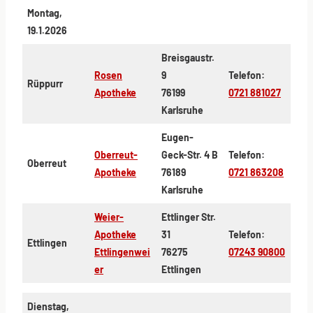
Montag,
19.1.2026
Breisgaustr.
Rosen
9
Telefon:
Rüppurr
Apotheke
76199
0721 881027
Karlsruhe
Eugen-
Oberreut-
Geck-Str. 4 B
Telefon:
Oberreut
Apotheke
76189
0721 863208
Karlsruhe
Weier-
Ettlinger Str.
Apotheke
31
Telefon:
Ettlingen
Ettlingenwei
76275
07243 90800
er
Ettlingen
Dienstag,