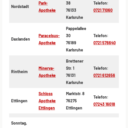
Park-
38
Telefon:
Nordstadt
Apotheke
76133
0721 71060
Karlsruhe
Pappelallee
Paracelsus-
30
Telefon:
Daxlanden
Apotheke
76189
0721 576640
Karlsruhe
Brettener
Minerva-
Str. 1
Telefon:
Rintheim
Apotheke
76131
0721 612656
Karlsruhe
Schloss
Marktstr. 8
Telefon:
Ettlingen
Apotheke
76275
07243 16018
Ettlingen
Ettlingen
Sonntag,