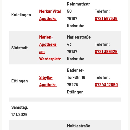
Reinmuthstr.
Merkur Vital
50
Telefon:
Knielingen
Apotheke
76187
0721 567336
Karlsruhe
Marien-
Marienstraße
Apotheke
43
Telefon:
Südstadt
am
76137
0721 389325
Werderplatz
Karlsruhe
Badener-
Sibylla-
Tor-Str. 16
Telefon:
Ettlingen
Apotheke
76275
07243 12660
Ettlingen
Samstag,
17.1.2026
Moltkestraße