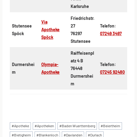
Karlsruhe
Friedrichstr.
Via
Stutensee
27
Telefon:
Apotheke
Spöck
76297
07249 3497
Spöck
Stutensee
Raiffeisenpl
atz 4 B
Durmershei
Olympia-
Telefon:
76448
m
Apotheke
07245 92480
Durmershei
m
Schlagworte:
#
Apotheke
#
Apotheken
#
Baden Wuerttemberg
#
Beiertheim
#
Bietigheim
#
Blankenloch
#
Daxlanden
#
Durlach