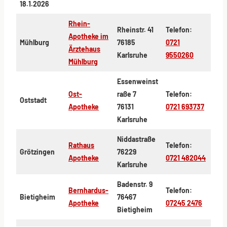
18.1.2026
Rhein-
Rheinstr. 41
Telefon:
Apotheke im
Mühlburg
76185
0721
Ärztehaus
Karlsruhe
9550260
Mühlburg
Essenweinst
Ost-
raße 7
Telefon:
Oststadt
Apotheke
76131
0721 693737
Karlsruhe
Niddastraße
Rathaus
Telefon:
Grötzingen
76229
Apotheke
0721 482044
Karlsruhe
Badenstr. 9
Bernhardus-
Telefon:
Bietigheim
76467
Apotheke
07245 2476
Bietigheim