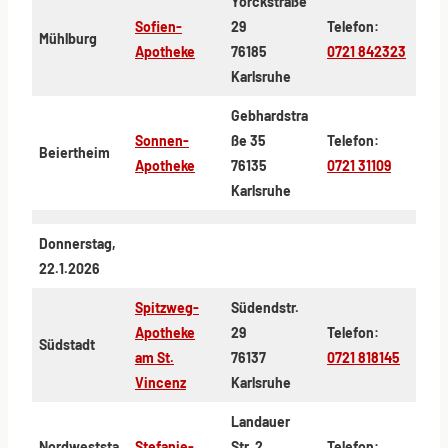
Yorckstraße
Sofien-
29
Telefon:
Mühlburg
Apotheke
76185
0721 842323
Karlsruhe
Gebhardstra
Sonnen-
ße 35
Telefon:
Beiertheim
Apotheke
76135
0721 31109
Karlsruhe
Donnerstag,
22.1.2026
Spitzweg-
Südendstr.
Apotheke
29
Telefon:
Südstadt
am St.
76137
0721 818145
Vincenz
Karlsruhe
Landauer
Nordweststa
Stefanie-
Str. 2
Telefon: