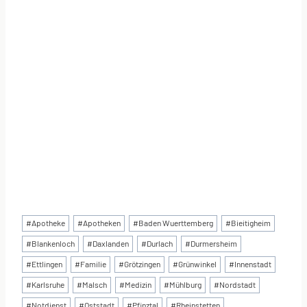
Schlagworte:
#
Apotheke
#
Apotheken
#
Baden Wuerttemberg
#
Bieitigheim
#
Blankenloch
#
Daxlanden
#
Durlach
#
Durmersheim
#
Ettlingen
#
Familie
#
Grötzingen
#
Grünwinkel
#
Innenstadt
#
Karlsruhe
#
Malsch
#
Medizin
#
Mühlburg
#
Nordstadt
#
Notdienst
#
Oststadt
#
Pfinztal
#
Rheinstetten