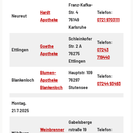
Franz-Kafka-
Hardt
Str. 4
Telefon:
Neureut
Apotheke
76149
0721 9703111
Karlsruhe
Schleinkofer
Telefon:
Goethe
Str. 2 A
Ettlingen
07243
Apotheke
76275
719440
Ettlingen
Blumen-
Hauptstr. 109
Telefon:
Blankenloch
Apotheke
76297
07244 93493
Blankenloch
Stutensee
Montag,
21.7.2025
Gabelsberge
Weinbrenner
rstraße 19
Telefon: