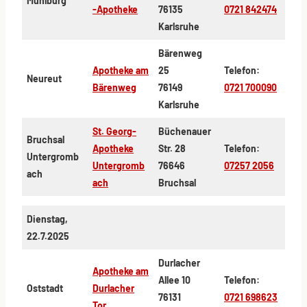
Mühlburg
-Apotheke
76135
0721 842474
Karlsruhe
Bärenweg
Apotheke am
25
Telefon:
Neureut
Bärenweg
76149
0721 700090
Karlsruhe
St. Georg-
Büchenauer
Bruchsal
Apotheke
Str. 28
Telefon:
Untergromb
Untergromb
76646
07257 2056
ach
ach
Bruchsal
Dienstag,
22.7.2025
Durlacher
Apotheke am
Allee 10
Telefon:
Oststadt
Durlacher
76131
0721 698623
Tor