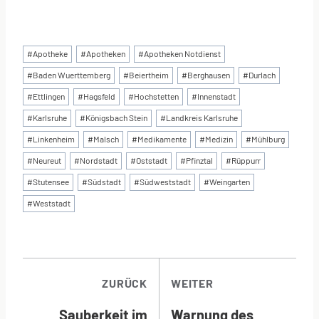
Schlagworte:
#
Apotheke
#
Apotheken
#
Apotheken Notdienst
#
Baden Wuerttemberg
#
Beiertheim
#
Berghausen
#
Durlach
#
Ettlingen
#
Hagsfeld
#
Hochstetten
#
Innenstadt
#
Karlsruhe
#
Königsbach Stein
#
Landkreis Karlsruhe
#
Linkenheim
#
Malsch
#
Medikamente
#
Medizin
#
Mühlburg
#
Neureut
#
Nordstadt
#
Oststadt
#
Pfinztal
#
Rüppurr
#
Stutensee
#
Südstadt
#
Südweststadt
#
Weingarten
#
Weststadt
BEITRAGSNAVI
ZURÜCK
WEITER
Sauberkeit im
Warnung des