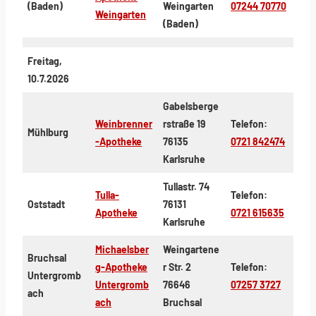
(Baden)
Weingarten
07244 70770
Weingarten
(Baden)
Freitag,
10.7.2026
Gabelsberge
Weinbrenner
rstraße 19
Telefon:
Mühlburg
-Apotheke
76135
0721 842474
Karlsruhe
Tullastr. 74
Tulla-
Telefon:
Oststadt
76131
Apotheke
0721 615635
Karlsruhe
Michaelsber
Weingartene
Bruchsal
g-Apotheke
r Str. 2
Telefon:
Untergromb
Untergromb
76646
07257 3727
ach
ach
Bruchsal