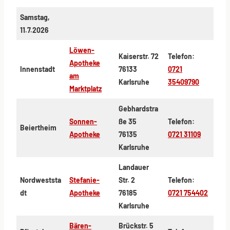
Samstag,
11.7.2026
Löwen-
Kaiserstr. 72
Telefon:
Apotheke
Innenstadt
76133
0721
am
Karlsruhe
35409790
Marktplatz
Gebhardstra
Sonnen-
ße 35
Telefon:
Beiertheim
Apotheke
76135
0721 31109
Karlsruhe
Landauer
Nordweststa
Stefanie-
Str. 2
Telefon:
dt
Apotheke
76185
0721 754402
Karlsruhe
Bären-
Brückstr. 5