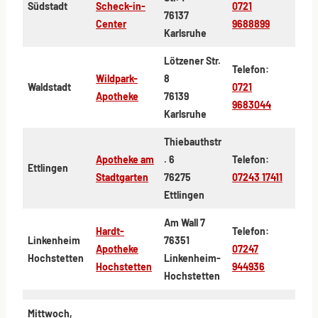
Südstadt
Scheck-in-
0721
76137
Center
9688899
Karlsruhe
Lötzener Str.
Telefon:
Wildpark-
8
Waldstadt
0721
Apotheke
76139
9683044
Karlsruhe
Thiebauthstr
Apotheke am
. 6
Telefon:
Ettlingen
Stadtgarten
76275
07243 17411
Ettlingen
Am Wall 7
Hardt-
Telefon:
Linkenheim
76351
Apotheke
07247
Hochstetten
Linkenheim-
Hochstetten
944936
Hochstetten
Mittwoch,