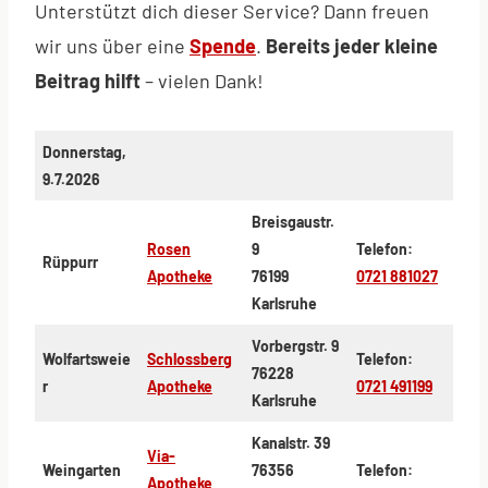
Unterstützt dich dieser Service? Dann freuen
wir uns über eine
Spende
.
Bereits jeder kleine
Beitrag hilft
– vielen Dank!
Donnerstag,
9.7.2026
Breisgaustr.
Rosen
9
Telefon:
Rüppurr
Apotheke
76199
0721 881027
Karlsruhe
Vorbergstr. 9
Wolfartsweie
Schlossberg
Telefon:
76228
r
Apotheke
0721 491199
Karlsruhe
Kanalstr. 39
Via-
Weingarten
76356
Telefon:
Apotheke