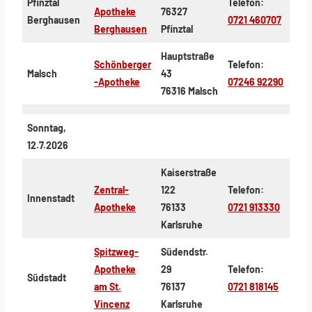
Pfinztal
Telefon:
Apotheke
76327
Berghausen
0721 460707
Berghausen
Pfinztal
Hauptstraße
Schönberger
Telefon:
Malsch
43
-Apotheke
07246 92290
76316 Malsch
Sonntag,
12.7.2026
Kaiserstraße
Zentral-
122
Telefon:
Innenstadt
Apotheke
76133
0721 913330
Karlsruhe
Spitzweg-
Südendstr.
Apotheke
29
Telefon:
Südstadt
am St.
76137
0721 818145
Vincenz
Karlsruhe