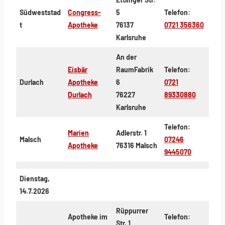
Südweststad
Congress-
5
Telefon:
t
Apotheke
76137
0721 356360
Karlsruhe
An der
Eisbär
RaumFabrik
Telefon:
Durlach
Apotheke
6
0721
Durlach
76227
89330880
Karlsruhe
Telefon:
Marien
Adlerstr. 1
Malsch
07246
Apotheke
76316 Malsch
9445070
Dienstag,
14.7.2026
Rüppurrer
Apotheke im
Telefon:
Str. 1