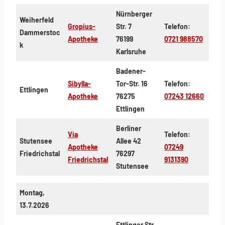
Nürnberger
Weiherfeld
Gropius-
Str. 7
Telefon:
Dammerstoc
Apotheke
76199
0721 988570
k
Karlsruhe
Badener-
Sibylla-
Tor-Str. 16
Telefon:
Ettlingen
Apotheke
76275
07243 12660
Ettlingen
Berliner
Via
Telefon:
Stutensee
Allee 42
Apotheke
07249
Friedrichstal
76297
Friedrichstal
9131390
Stutensee
Montag,
13.7.2026
Ettlinger Str.