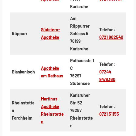
Karlsruhe
Am
Rüppurrer
Südstern-
Telefon:
Rüppurr
Schloss 5
Apotheke
0721 882540
76199
Karlsruhe
Rathausstr. 1
Telefon:
Apotheke
C
Blankenloch
07244
am Rathaus
76297
9476360
Stutensee
Karlsruher
Martinus-
Rheinstette
Str. 52
Apotheke
Telefon:
n
76287
Rheinstette
0721 51155
Forchheim
Rheinstette
n
n