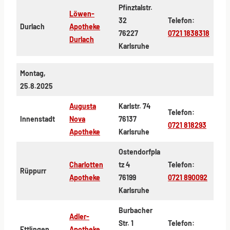
Pfinztalstr.
Löwen-
32
Telefon:
Durlach
Apotheke
76227
0721 1838318
Durlach
Karlsruhe
Montag,
25.8.2025
Augusta
Karlstr. 74
Telefon:
Innenstadt
Nova
76137
0721 818293
Apotheke
Karlsruhe
Ostendorfpla
Charlotten
tz 4
Telefon:
Rüppurr
Apotheke
76199
0721 890092
Karlsruhe
Burbacher
Adler-
Str. 1
Telefon:
Ettlingen
Apotheke