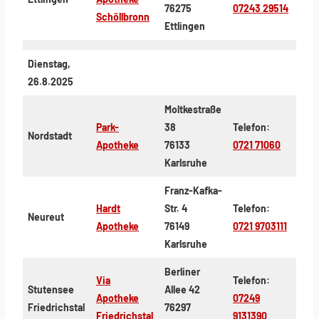
76275
07243 29514
Schöllbronn
Ettlingen
Dienstag,
26.8.2025
Moltkestraße
Park-
38
Telefon:
Nordstadt
Apotheke
76133
0721 71060
Karlsruhe
Franz-Kafka-
Hardt
Str. 4
Telefon:
Neureut
Apotheke
76149
0721 9703111
Karlsruhe
Berliner
Via
Telefon:
Stutensee
Allee 42
Apotheke
07249
Friedrichstal
76297
Friedrichstal
9131390