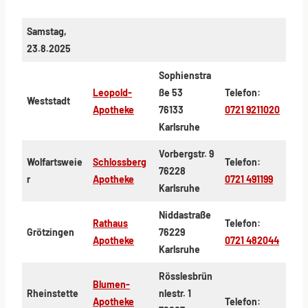
Samstag,
23.8.2025
Sophienstra
Leopold-
ße 53
Telefon:
Weststadt
Apotheke
76133
0721 9211020
Karlsruhe
Vorbergstr. 9
Wolfartsweie
Schlossberg
Telefon:
76228
r
Apotheke
0721 491199
Karlsruhe
Niddastraße
Rathaus
Telefon:
Grötzingen
76229
Apotheke
0721 482044
Karlsruhe
Rösslesbrün
Blumen-
Rheinstette
nlestr. 1
Apotheke
Telefon: