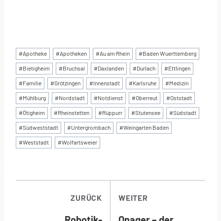
Schlagworte:
#
Apotheke
#
Apotheken
#
Au am Rhein
#
Baden Wuerttemberg
#
Bietigheim
#
Bruchsal
#
Daxlanden
#
Durlach
#
Ettlingen
#
Familie
#
Grötzingen
#
Innenstadt
#
Karlsruhe
#
Medizin
#
Mühlburg
#
Nordstadt
#
Notdienst
#
Oberreut
#
Oststadt
#
Ötigheim
#
Rheinstetten
#
Rüppurr
#
Stutensee
#
Südstadt
#
Südweststadt
#
Untergrombach
#
Weingarten Baden
#
Weststadt
#
Wolfartsweier
BEITRAGSNAVI
ZURÜCK
WEITER
Robotik-
Onager – der