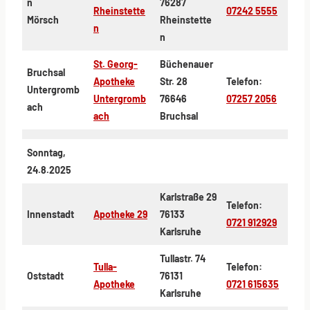
n
76287
Rheinstette
07242 5555
Mörsch
Rheinstette
n
n
St. Georg-
Büchenauer
Bruchsal
Apotheke
Str. 28
Telefon:
Untergromb
Untergromb
76646
07257 2056
ach
ach
Bruchsal
Sonntag,
24.8.2025
Karlstraße 29
Telefon:
Innenstadt
Apotheke 29
76133
0721 912929
Karlsruhe
Tullastr. 74
Tulla-
Telefon:
Oststadt
76131
Apotheke
0721 615635
Karlsruhe