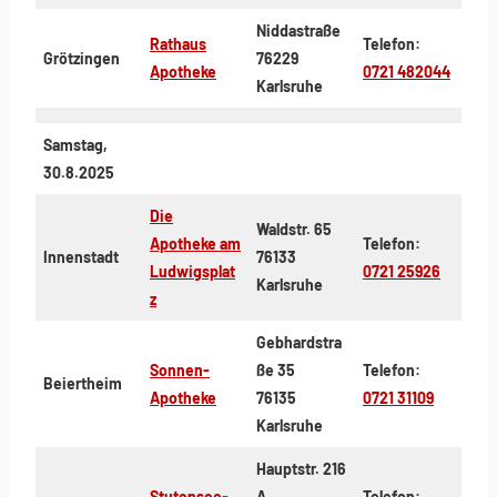
Niddastraße
Rathaus
Telefon:
Grötzingen
76229
Apotheke
0721 482044
Karlsruhe
Samstag,
30.8.2025
Die
Waldstr. 65
Apotheke am
Telefon:
Innenstadt
76133
Ludwigsplat
0721 25926
Karlsruhe
z
Gebhardstra
Sonnen-
ße 35
Telefon:
Beiertheim
Apotheke
76135
0721 31109
Karlsruhe
Hauptstr. 216
Stutensee-
A
Telefon: