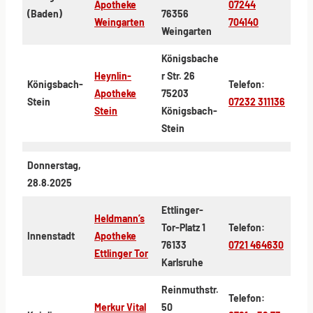
Apotheke
07244
(Baden)
76356
Weingarten
704140
Weingarten
Königsbache
Heynlin-
r Str. 26
Königsbach-
Telefon:
Apotheke
75203
Stein
07232 311136
Stein
Königsbach-
Stein
Donnerstag,
28.8.2025
Ettlinger-
Heldmann’s
Tor-Platz 1
Telefon:
Innenstadt
Apotheke
76133
0721 464630
Ettlinger Tor
Karlsruhe
Reinmuthstr.
Telefon:
Merkur Vital
50