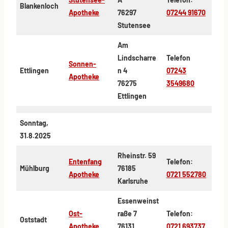
Blankenloch
Apotheke
76297
07244 91670
Stutensee
Am
Lindscharre
Telefon
Sonnen-
Ettlingen
n 4
07243
Apotheke
76275
3549680
Ettlingen
Sonntag,
31.8.2025
Rheinstr. 59
Entenfang
Telefon:
Mühlburg
76185
Apotheke
0721 552780
Karlsruhe
Essenweinst
Ost-
raße 7
Telefon:
Oststadt
Apotheke
76131
0721 693737