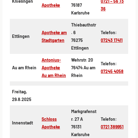
Knielingen
0721 – 56 73
Apotheke
76187
36
Karlsruhe
Thiebauthstr
Apotheke am
. 6
Telefon:
Ettlingen
Stadtgarten
76275
07243 17411
Ettlingen
Antonius-
Wehrstr. 20
Telefon:
Au am Rhein
Apotheke
76474 Au am
07245 4058
Au am Rhein
Rhein
Freitag,
29.8.2025
Markgrafenst
Schloss
r. 27 A
Telefon:
Innenstadt
Apotheke
76131
0721 389951
Karlsruhe