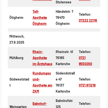
Stutensee
Tell-
Händelstr. 7
Telefon:
Ötigheim
Apotheke
76470
07222 22116
Ötigheim
Ötigheim
Mittwoch,
27.8.2025
Rhein-
Rheinstr. 41
Telefon:
Mühlburg
Apotheke
76185
0721
im Ärztehaus
Karlsruhe
9550260
Rundumges
Südendstraß
Südweststad
und-
e 47
Telefon:
t
Apotheke am
76137
0721 811218
ZKM
Karlsruhe
Bahnhofstr.
Bahnhof-
Telefon:
Weingarten
125