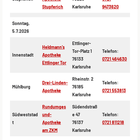
Stupferich
Karlsruhe
9473620
Sonntag,
5.7.2026
Ettlinger-
Heldmann’s
Tor-Platz 1
Telefon:
Innenstadt
Apotheke
76133
0721 464630
Ettlinger Tor
Karlsruhe
Rheinstr. 2
Drei-Linden-
Telefon:
Mühlburg
76185
Apotheke
0721 553813
Karlsruhe
Rundumges
Südendstraß
Südweststad
und-
e 47
Telefon:
t
Apotheke
76137
0721 811218
am ZKM
Karlsruhe