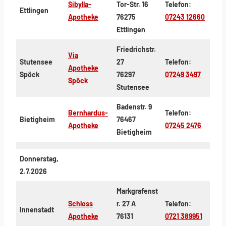
Sibylla-
Tor-Str. 16
Telefon:
Ettlingen
Apotheke
76275
07243 12660
Ettlingen
Friedrichstr.
Via
Stutensee
27
Telefon:
Apotheke
Spöck
76297
07249 3497
Spöck
Stutensee
Badenstr. 9
Bernhardus-
Telefon:
Bietigheim
76467
Apotheke
07245 2476
Bietigheim
Donnerstag,
2.7.2026
Markgrafenst
Schloss
r. 27 A
Telefon:
Innenstadt
Apotheke
76131
0721 389951