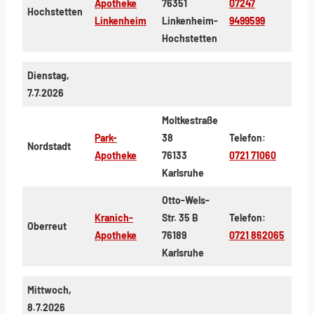
Apotheke
76351
07247
Hochstetten
Linkenheim
Linkenheim-
9499599
Hochstetten
Dienstag,
7.7.2026
Moltkestraße
Park-
38
Telefon:
Nordstadt
Apotheke
76133
0721 71060
Karlsruhe
Otto-Wels-
Kranich-
Str. 35 B
Telefon:
Oberreut
Apotheke
76189
0721 862065
Karlsruhe
Mittwoch,
8.7.2026