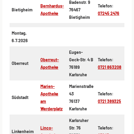
Badenstr. 9
Bernhardus-
Telefon:
Bietigheim
76467
Apotheke
07245 2476
Bietigheim
Montag,
6.7.2026
Eugen-
Oberreut-
Geck-Str. 4 B
Telefon:
Oberreut
Apotheke
76189
0721 863208
Karlsruhe
Marien-
Marienstraße
Apotheke
43
Telefon:
Südstadt
am
76137
0721 389325
Werderplatz
Karlsruhe
Karlsruher
Linco-
Str. 76
Telefon:
Linkenheim