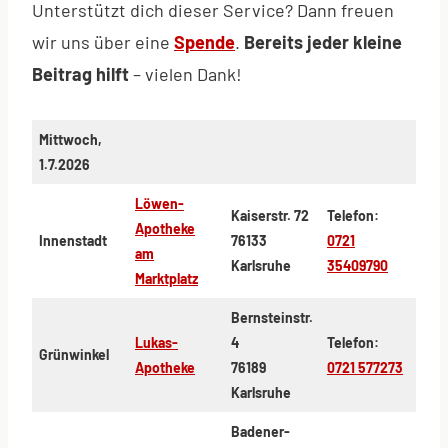
Unterstützt dich dieser Service? Dann freuen
wir uns über eine
Spende
.
Bereits jeder kleine
Beitrag hilft
– vielen Dank!
Mittwoch,
1.7.2026
Löwen-
Kaiserstr. 72
Telefon:
Apotheke
Innenstadt
76133
0721
am
Karlsruhe
35409790
Marktplatz
Bernsteinstr.
Lukas-
4
Telefon:
Grünwinkel
Apotheke
76189
0721 577273
Karlsruhe
Badener-