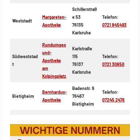
Schillerstraß
Margareten-
e 53
Telefon:
Weststadt
Apotheke
76135
0721 845493
Karlsruhe
Rundumges
Karlstraße
und-
Südweststad
115
Telefon:
Apotheke
t
76137
0721 30650
am
Karlsruhe
Kolpingplatz
Badenstr. 9
Bernhardus-
Telefon:
Bietigheim
76467
Apotheke
07245 2476
Bietigheim