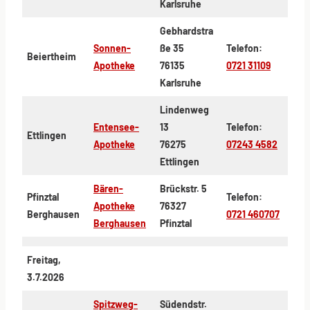
Karlsruhe
Gebhardstra
Sonnen-
ße 35
Telefon:
Beiertheim
Apotheke
76135
0721 31109
Karlsruhe
Lindenweg
Entensee-
13
Telefon:
Ettlingen
Apotheke
76275
07243 4582
Ettlingen
Bären-
Brückstr. 5
Pfinztal
Telefon:
Apotheke
76327
Berghausen
0721 460707
Berghausen
Pfinztal
Freitag,
3.7.2026
Spitzweg-
Südendstr.