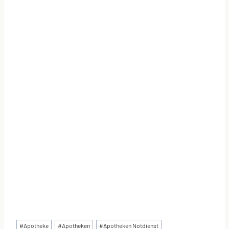
Schlagworte:
#
Apotheke
#
Apotheken
#
Apotheken Notdienst