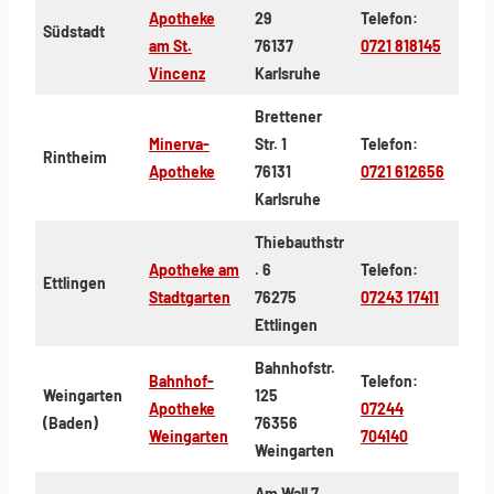
Apotheke
29
Telefon:
Südstadt
am St.
76137
0721 818145
Vincenz
Karlsruhe
Brettener
Minerva-
Str. 1
Telefon:
Rintheim
Apotheke
76131
0721 612656
Karlsruhe
Thiebauthstr
Apotheke am
. 6
Telefon:
Ettlingen
Stadtgarten
76275
07243 17411
Ettlingen
Bahnhofstr.
Bahnhof-
Telefon:
Weingarten
125
Apotheke
07244
(Baden)
76356
Weingarten
704140
Weingarten
Am Wall 7