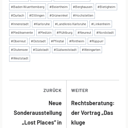
#
Baden Wuerttemberg
#
Beiertheim
#
Berghausen
#
Bietigheim
#
Durlach
#
Ettlingen
#
Grünwinkel
#
Hochstetten
#
Innenstadt
#
Karlsruhe
#
Landkreis Karlsruhe
#
Linkenheim
#
Medikamente
#
Medizin
#
Mühlburg
#
Neureut
#
Nordstadt
#
Oberreut
#
Oststadt
#
Pfinztal
#
Rintheim
#
Rüppurr
#
Stutensee
#
Südstadt
#
Südweststadt
#
Weingarten
#
Weststadt
BEITRAGSNAVI
ZURÜCK
WEITER
Neue
Rechtsberatung:
Sonderausstellung
der Vortrag „Das
„Lost Places“ in
kluge