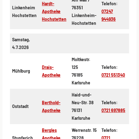
Hardt-
Telefon:
Linkenheim
76351
Apotheke
07247
Hochstetten
Linkenheim-
Hochstetten
944936
Hochstetten
Samstag,
4.7.2026
Moltkestr.
Drais-
125
Telefon:
Mühlburg
Apotheke
76185
0721 551340
Karlsruhe
Haid-und-
Berthold-
Neu-Str. 38
Telefon:
Oststadt
Apotheke
76131
0721 697885
Karlsruhe
Bergles
Werrenstr. 15
Telefon:
Stupferich
Apotheke
76228
0721