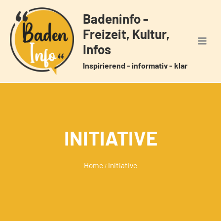
Zum
Badeninfo -
Inhalt
Freizeit, Kultur,
springen
Infos
Inspirierend - informativ - klar
INITIATIVE
Home
Initiative
/