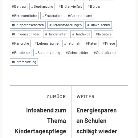
#
Beitrag
#
Bepflanzung
#
Blütenvielfalt
#
Bürger
#
Ehrenamtliche
#
Frustration
#
Gartenbauamt
#
Grünpatenschaften
#
Herausforderungen
#
Hinweischild
#
Hinweisschilder
#
Hundehalter
#
Hundekot
#
Initiative
#
Karlsruhe
#
Lebensräume
#
naturnah
#
Paten
#
Pflege
#
Probleme
#
Sauberhaltung
#
Schrotträder
#
Stadtbäume
#
Unterstützung
BEITRAGSNAVI
ZURÜCK
WEITER
Infoabend zum
Energiesparen
Thema
an Schulen
Kindertagespflege
schlägt wieder