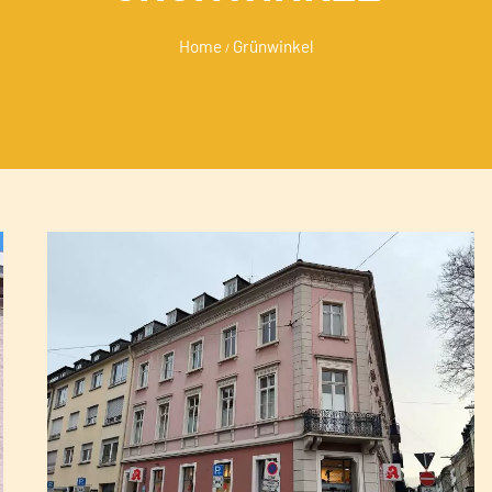
Home
Grünwinkel
/