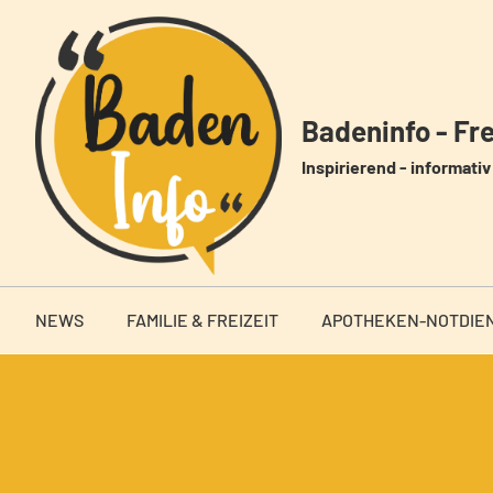
Zum
Inhalt
springen
Badeninfo - Frei
Inspirierend - informativ 
NEWS
FAMILIE & FREIZEIT
APOTHEKEN-NOTDIE