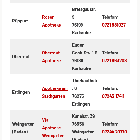
Breisgaustr.
Rosen-
9
Telefon:
Rüppurr
Apotheke
76199
0721 881027
Karlsruhe
Eugen-
Oberreut-
Geck-Str. 4 B
Telefon:
Oberreut
Apotheke
76189
0721 863208
Karlsruhe
Thiebauthstr
Apotheke am
. 6
Telefon:
Ettlingen
Stadtgarten
76275
07243 17411
Ettlingen
Kanalstr. 39
Via-
Weingarten
76356
Telefon:
Apotheke
(Baden)
Weingarten
07244 70770
Weingarten
(Baden)