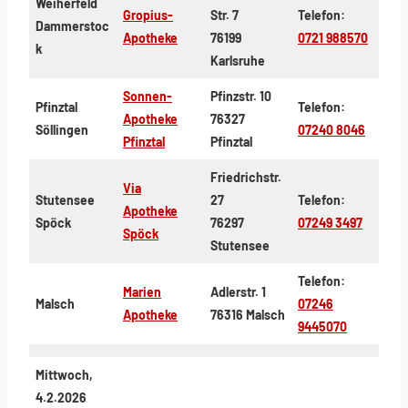
Weiherfeld
Gropius-
Str. 7
Telefon:
Dammerstoc
Apotheke
76199
0721 988570
k
Karlsruhe
Sonnen-
Pfinzstr. 10
Pfinztal
Telefon:
Apotheke
76327
Söllingen
07240 8046
Pfinztal
Pfinztal
Friedrichstr.
Via
Stutensee
27
Telefon:
Apotheke
Spöck
76297
07249 3497
Spöck
Stutensee
Telefon:
Marien
Adlerstr. 1
Malsch
07246
Apotheke
76316 Malsch
9445070
Mittwoch,
4.2.2026