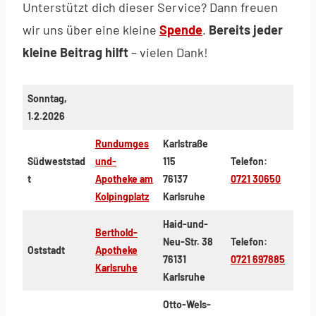
Unterstützt dich dieser Service? Dann freuen
wir uns über eine kleine
Spende
.
Bereits jeder
kleine Beitrag hilft
– vielen Dank!
Sonntag,
1.2.2026
Rundumges
Karlstraße
Südweststad
und-
115
Telefon:
t
Apotheke am
76137
0721 30650
Kolpingplatz
Karlsruhe
Haid-und-
Berthold-
Neu-Str. 38
Telefon:
Oststadt
Apotheke
76131
0721 697885
Karlsruhe
Karlsruhe
Otto-Wels-