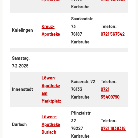
Karlsruhe
Saarlandstr.
Kreuz-
73
Telefon:
Knielingen
Apotheke
76187
0721 567542
Karlsruhe
Samstag,
7.2.2026
Löwen-
Kaiserstr. 72
Telefon:
Apotheke
Innenstadt
76133
0721
am
Karlsruhe
35409790
Marktplatz
Pfinztalstr.
Löwen-
32
Telefon:
Durlach
Apotheke
76227
0721 1838318
Durlach
Karlsruhe