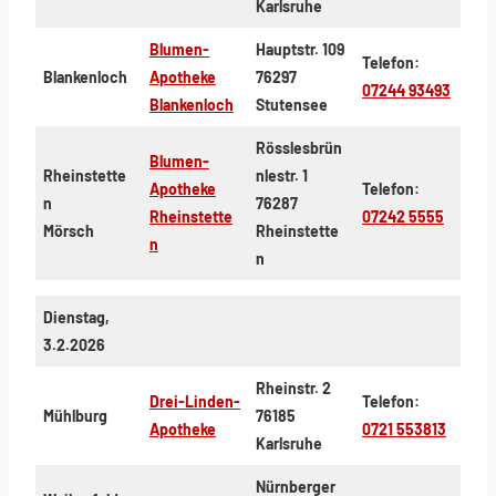
Karlsruhe
Blumen-
Hauptstr. 109
Telefon:
Blankenloch
Apotheke
76297
07244 93493
Blankenloch
Stutensee
Rösslesbrün
Blumen-
Rheinstette
nlestr. 1
Apotheke
Telefon:
n
76287
Rheinstette
07242 5555
Mörsch
Rheinstette
n
n
Dienstag,
3.2.2026
Rheinstr. 2
Drei-Linden-
Telefon:
Mühlburg
76185
Apotheke
0721 553813
Karlsruhe
Nürnberger