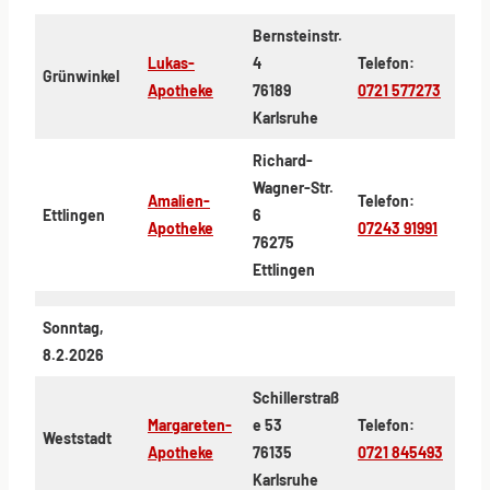
Bernsteinstr.
Lukas-
4
Telefon:
Grünwinkel
Apotheke
76189
0721 577273
Karlsruhe
Richard-
Wagner-Str.
Amalien-
Telefon:
Ettlingen
6
Apotheke
07243 91991
76275
Ettlingen
Sonntag,
8.2.2026
Schillerstraß
Margareten-
e 53
Telefon:
Weststadt
Apotheke
76135
0721 845493
Karlsruhe