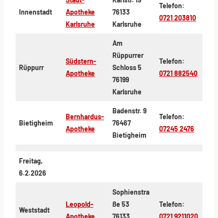
Telefon:
Innenstadt
Apotheke
76133
0721 203810
Karlsruhe
Karlsruhe
Am
Rüppurrer
Südstern-
Telefon:
Rüppurr
Schloss 5
Apotheke
0721 882540
76199
Karlsruhe
Badenstr. 9
Bernhardus-
Telefon:
Bietigheim
76467
Apotheke
07245 2476
Bietigheim
Freitag,
6.2.2026
Sophienstra
Leopold-
ße 53
Telefon:
Weststadt
Apotheke
76133
0721 9211020