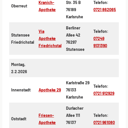
Kranich-
Str. 35 B
Telefon:
Oberreut
Apotheke
76189
0721 862065
Karlsruhe
Berliner
Via
Telefon:
Stutensee
Allee 42
Apotheke
07249
Friedrichstal
76297
Friedrichstal
9131390
Stutensee
Montag,
2.2.2026
Karlstraße 29
Telefon:
Innenstadt
Apotheke 29
76133
0721 912929
Karlsruhe
Durlacher
Friesen-
Allee 111
Telefon:
Oststadt
Apotheke
76137
0721 961080