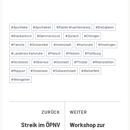
Schlagworte:
#
Apotheke
#
Apotheken
#
Baden Wuerttemberg
#
Bietigheim
#
Blankenloch
#
Dammerstock
#
Durlach
#
Ettlingen
#
Familie
#
Grünwinkel
#
Innenstadt
#
Karlsruhe
#
Knielingen
#
Landkreis Karlsruhe
#
Malsch
#
Medizin
#
Mühlburg
#
Notdienst
#
Oberreut
#
Oststadt
#
Pfinztal
#
Rheinstetten
#
Rüppurr
#
Stutensee
#
Südweststadt
#
Weiherfeld
#
Weingarten
BEITRAGSNAVI
ZURÜCK
WEITER
Streik im ÖPNV
Workshop zur