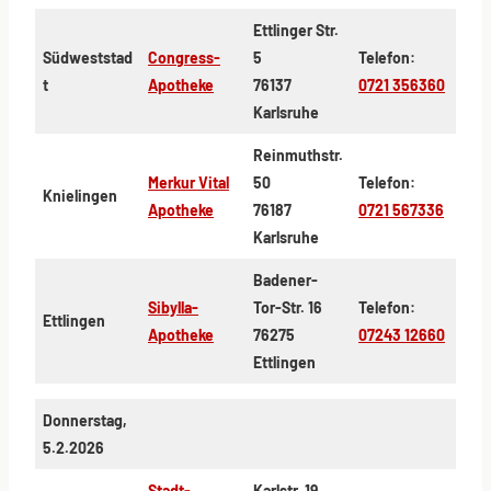
Ettlinger Str.
Südweststad
Congress-
5
Telefon:
t
Apotheke
76137
0721 356360
Karlsruhe
Reinmuthstr.
Merkur Vital
50
Telefon:
Knielingen
Apotheke
76187
0721 567336
Karlsruhe
Badener-
Sibylla-
Tor-Str. 16
Telefon:
Ettlingen
Apotheke
76275
07243 12660
Ettlingen
Donnerstag,
5.2.2026
Stadt-
Karlstr. 19