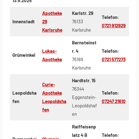
13.5.2025
Apotheke
Karlstr. 29
Telefon:
Innenstadt
29
76133
0721 912929
Karlsruhe
Karlsruhe
Bernsteinst
Lukas-
r. 4
Telefon:
Grünwinkel
Apotheke
76189
0721 577273
Karlsruhe
Hardtstr. 15
Curie-
76344
Leopoldsha
Apotheke
Telefon:
Eggenstein-
fen
Leopoldsha
07247 21610
Leopoldshaf
fen
en
Raiffeisenp
latz 4 B
Telefon:
Durmershei
Olympia-