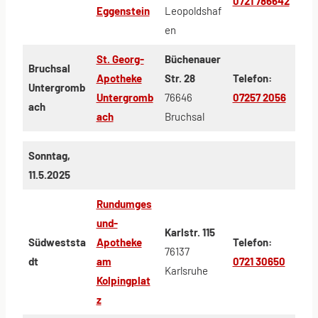
0721 786642
Eggenstein
Leopoldshaf
en
St. Georg-
Büchenauer
Bruchsal
Apotheke
Str. 28
Telefon:
Untergromb
Untergromb
76646
07257 2056
ach
ach
Bruchsal
Sonntag,
11.5.2025
Rundumges
und-
Karlstr. 115
Südweststa
Apotheke
Telefon:
76137
dt
am
0721 30650
Karlsruhe
Kolpingplat
z