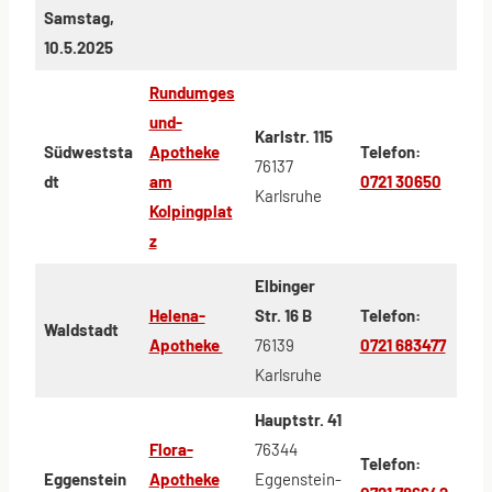
Samstag,
10.5.2025
Rundumges
und-
Karlstr. 115
Südweststa
Apotheke
Telefon:
76137
dt
am
0721 30650
Karlsruhe
Kolpingplat
z
Elbinger
Helena-
Str. 16 B
Telefon:
Waldstadt
Apotheke
76139
0721 683477
Karlsruhe
Hauptstr. 41
Flora-
76344
Telefon:
Eggenstein
Apotheke
Eggenstein-