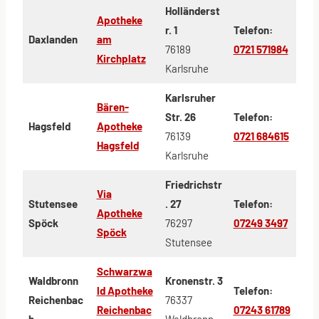
Holländerst
Apotheke
r. 1
Telefon:
Daxlanden
am
76189
0721 571984
Kirchplatz
Karlsruhe
Karlsruher
Bären-
Str. 26
Telefon:
Hagsfeld
Apotheke
76139
0721 684615
Hagsfeld
Karlsruhe
Friedrichstr
Via
Stutensee
. 27
Telefon:
Apotheke
Spöck
76297
07249 3497
Spöck
Stutensee
Schwarzwa
Waldbronn
Kronenstr. 3
ld Apotheke
Telefon:
Reichenbac
76337
Reichenbac
07243 61789
h
Waldbronn