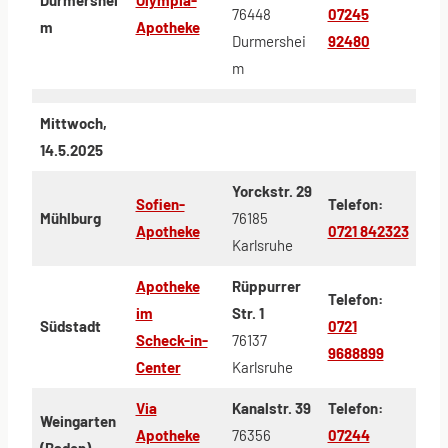
76448
07245
m
Apotheke
Durmershei
92480
m
Mittwoch,
14.5.2025
Yorckstr. 29
Sofien-
Telefon:
Mühlburg
76185
Apotheke
0721 842323
Karlsruhe
Apotheke
Rüppurrer
Telefon:
im
Str. 1
Südstadt
0721
Scheck-in-
76137
9688899
Center
Karlsruhe
Via
Kanalstr. 39
Telefon:
Weingarten
Apotheke
76356
07244
(Baden)