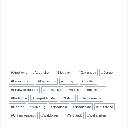
Schlagworte:
#
Apotheke
#
Apotheken
#
Bietigheim
#
Daxlanden
#
Durlach
#
Durmersheim
#
Eggenstein
#
Ettlingen
#
geöffnet
#
Grünwettersbach
#
Grünwinkel
#
Hagsfeld
#
Innenstadt
#
Karlsruhe
#
Leopoldshafen
#
Malsch
#
Medikamente
#
Medizin
#
Mühlburg
#
Notdienst
#
Notdienste
#
Stutensee
#
Untergrombach
#
Waldbronn
#
Waldstadt
#
Weingarten