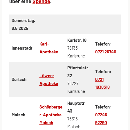
über eine
Spende
.
Donnerstag,
8.5.2025
Karlstr. 18
Karl-
Telefon:
Innenstadt
76133
Apotheke
0721 26740
Karlsruhe
Pfinztalstr.
Telefon:
Löwen-
32
Durlach
0721
Apotheke
76227
1838318
Karlsruhe
Hauptstr.
Schönberge
Telefon:
43
Malsch
r-Apotheke
07246
76316
Malsch
92290
Malsch