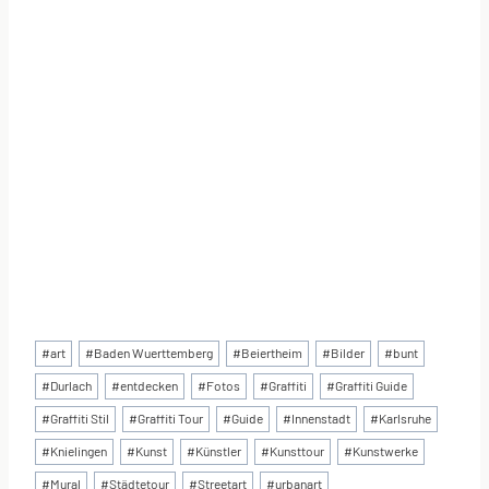
Schlagworte:
#
art
#
Baden Wuerttemberg
#
Beiertheim
#
Bilder
#
bunt
#
Durlach
#
entdecken
#
Fotos
#
Graffiti
#
Graffiti Guide
#
Graffiti Stil
#
Graffiti Tour
#
Guide
#
Innenstadt
#
Karlsruhe
#
Knielingen
#
Kunst
#
Künstler
#
Kunsttour
#
Kunstwerke
#
Mural
#
Städtetour
#
Streetart
#
urbanart