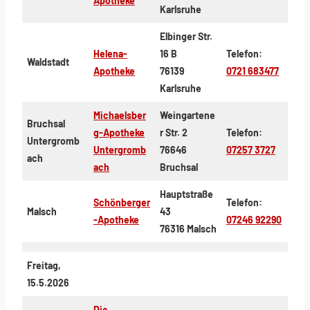
Apotheke
Karlsruhe
Elbinger Str.
Helena-
16 B
Telefon:
Waldstadt
Apotheke
76139
0721 683477
Karlsruhe
Michaelsber
Weingartene
Bruchsal
g-Apotheke
r Str. 2
Telefon:
Untergromb
Untergromb
76646
07257 3727
ach
ach
Bruchsal
Hauptstraße
Schönberger
Telefon:
Malsch
43
-Apotheke
07246 92290
76316 Malsch
Freitag,
15.5.2026
Die