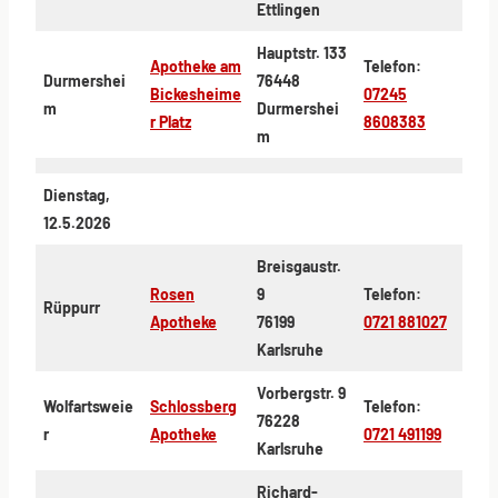
Ettlingen
Hauptstr. 133
Apotheke am
Telefon:
Durmershei
76448
Bickesheime
07245
m
Durmershei
r Platz
8608383
m
Dienstag,
12.5.2026
Breisgaustr.
Rosen
9
Telefon:
Rüppurr
Apotheke
76199
0721 881027
Karlsruhe
Vorbergstr. 9
Wolfartsweie
Schlossberg
Telefon:
76228
r
Apotheke
0721 491199
Karlsruhe
Richard-