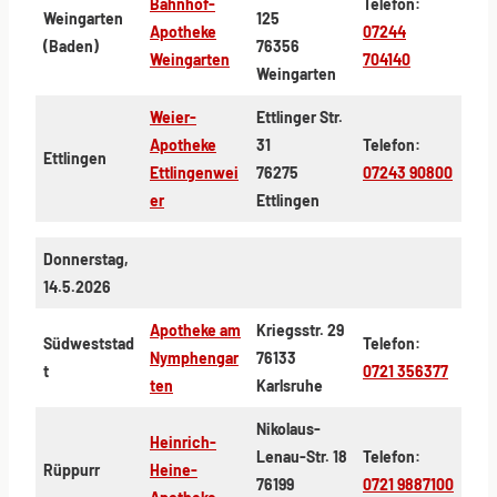
Bahnhof-
Telefon:
Weingarten
125
Apotheke
07244
(Baden)
76356
Weingarten
704140
Weingarten
Weier-
Ettlinger Str.
Apotheke
31
Telefon:
Ettlingen
Ettlingenwei
76275
07243 90800
er
Ettlingen
Donnerstag,
14.5.2026
Apotheke am
Kriegsstr. 29
Südweststad
Telefon:
Nymphengar
76133
t
0721 356377
ten
Karlsruhe
Nikolaus-
Heinrich-
Lenau-Str. 18
Telefon:
Rüppurr
Heine-
76199
0721 9887100