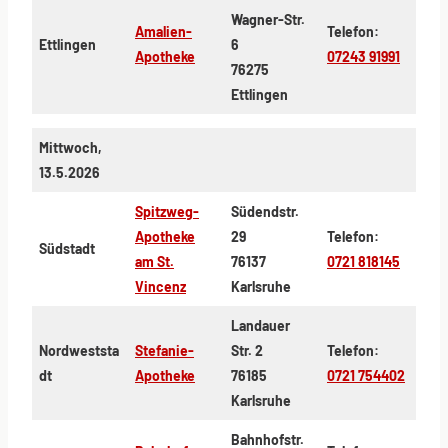
Wagner-Str.
Amalien-
Telefon:
Ettlingen
6
Apotheke
07243 91991
76275
Ettlingen
Mittwoch,
13.5.2026
Spitzweg-
Südendstr.
Apotheke
29
Telefon:
Südstadt
am St.
76137
0721 818145
Vincenz
Karlsruhe
Landauer
Nordweststa
Stefanie-
Str. 2
Telefon:
dt
Apotheke
76185
0721 754402
Karlsruhe
Bahnhofstr.