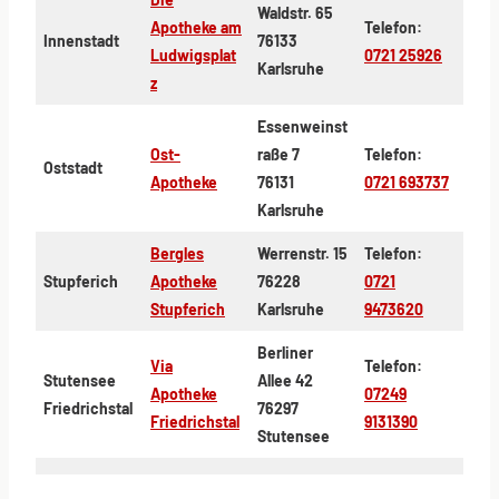
Waldstr. 65
Apotheke am
Telefon:
Innenstadt
76133
Ludwigsplat
0721 25926
Karlsruhe
z
Essenweinst
Ost-
raße 7
Telefon:
Oststadt
Apotheke
76131
0721 693737
Karlsruhe
Bergles
Werrenstr. 15
Telefon:
Stupferich
Apotheke
76228
0721
Stupferich
Karlsruhe
9473620
Berliner
Via
Telefon:
Stutensee
Allee 42
Apotheke
07249
Friedrichstal
76297
Friedrichstal
9131390
Stutensee