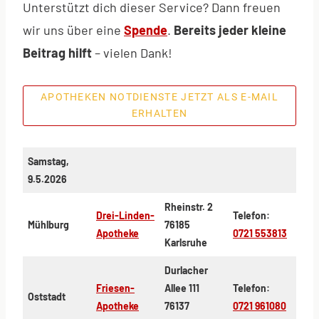
Unterstützt dich dieser Service? Dann freuen
wir uns über eine
Spende
.
Bereits jeder kleine
Beitrag hilft
– vielen Dank!
APOTHEKEN NOTDIENSTE JETZT ALS E-MAIL
ERHALTEN
Samstag,
9.5.2026
Rheinstr. 2
Drei-Linden-
Telefon:
Mühlburg
76185
Apotheke
0721 553813
Karlsruhe
Durlacher
Friesen-
Allee 111
Telefon:
Oststadt
Apotheke
76137
0721 961080