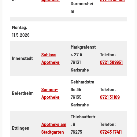
Durmershei
m
Montag,
11.5.2026
Markgrafenst
Schloss
r. 27 A
Telefon:
Innenstadt
Apotheke
76131
0721 389951
Karlsruhe
Gebhardstra
Sonnen-
ße 35
Telefon:
Beiertheim
Apotheke
76135
0721 31109
Karlsruhe
Thiebauthstr
Apotheke am
. 6
Telefon:
Ettlingen
Stadtgarten
76275
07243 17411