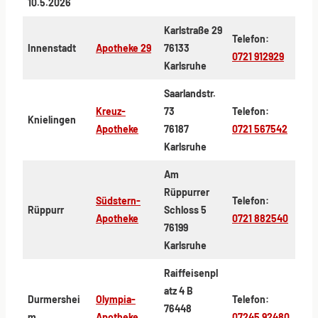
10.5.2026
Karlstraße 29
Telefon:
Innenstadt
Apotheke 29
76133
0721 912929
Karlsruhe
Saarlandstr.
Kreuz-
73
Telefon:
Knielingen
Apotheke
76187
0721 567542
Karlsruhe
Am
Rüppurrer
Südstern-
Telefon:
Rüppurr
Schloss 5
Apotheke
0721 882540
76199
Karlsruhe
Raiffeisenpl
atz 4 B
Durmershei
Olympia-
Telefon:
76448
m
Apotheke
07245 92480