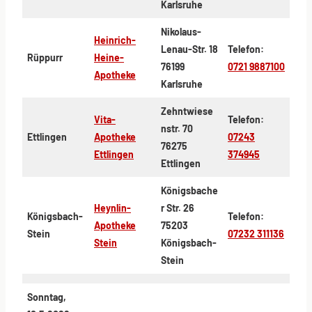
Karlsruhe
Nikolaus-
Heinrich-
Lenau-Str. 18
Telefon:
Rüppurr
Heine-
76199
0721 9887100
Apotheke
Karlsruhe
Zehntwiese
Vita-
Telefon:
nstr. 70
Ettlingen
Apotheke
07243
76275
Ettlingen
374945
Ettlingen
Königsbache
Heynlin-
r Str. 26
Königsbach-
Telefon:
Apotheke
75203
Stein
07232 311136
Stein
Königsbach-
Stein
Sonntag,