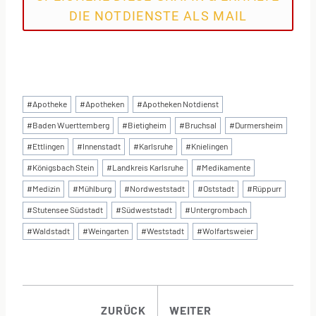
DIE NOTDIENSTE ALS MAIL
Schlagworte:
#
Apotheke
#
Apotheken
#
Apotheken Notdienst
#
Baden Wuerttemberg
#
Bietigheim
#
Bruchsal
#
Durmersheim
#
Ettlingen
#
Innenstadt
#
Karlsruhe
#
Knielingen
#
Königsbach Stein
#
Landkreis Karlsruhe
#
Medikamente
#
Medizin
#
Mühlburg
#
Nordweststadt
#
Oststadt
#
Rüppurr
#
Stutensee Südstadt
#
Südweststadt
#
Untergrombach
#
Waldstadt
#
Weingarten
#
Weststadt
#
Wolfartsweier
BEITRAGSNAVI
ZURÜCK
WEITER