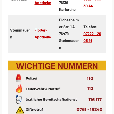
Apotheke
76139
30 44
Karlsruhe
Elchesheim
er Str. 1 A
Telefon:
Steinmauer
Flößer-
76479
07222 – 20
n
Apotheke
Steinmauer
05 91
n