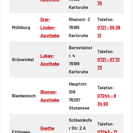
70
Karlsruhe
Drei-
Rheinstr. 2
Telefon:
Mühlburg
Linden-
76185
0721 – 55 38
Apotheke
Karlsruhe
13
Bernsteinst
Telefon:
Lukas-
r. 4
Grünwinkel
0721 – 57 72
Apotheke
76189
73
Karlsruhe
Hauptstr.
Telefon:
Blumen-
109
Blankenloch
07244 – 9
Apotheke
76297
34 93
Stutensee
Schleinkofe
Telefon:
Goethe
r Str. 2 A
Ettlingen
07243 – 71