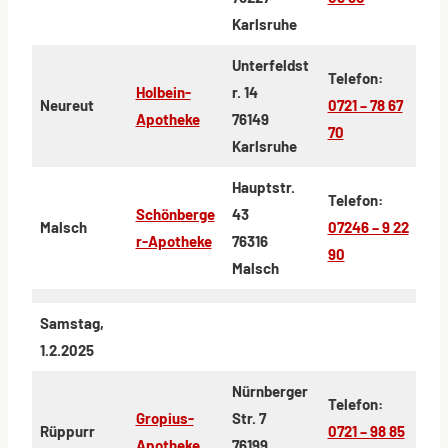
Karlsruhe
Unterfeldst
Telefon:
Holbein-
r. 14
Neureut
0721 – 78 67
Apotheke
76149
70
Karlsruhe
Hauptstr.
Telefon:
Schönberge
43
Malsch
07246 – 9 22
r-Apotheke
76316
90
Malsch
Samstag,
1.2.2025
Nürnberger
Telefon:
Gropius-
Str. 7
Rüppurr
0721 – 98 85
Apotheke
76199