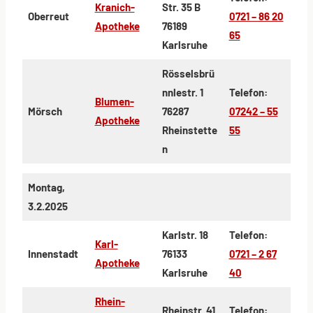
Kranich-
Str. 35 B
Oberreut
0721 – 86 20
Apotheke
76189
65
Karlsruhe
Rösselsbrü
nnlestr. 1
Telefon:
Blumen-
Mörsch
76287
07242 – 55
Apotheke
Rheinstette
55
n
Montag,
3.2.2025
Karlstr. 18
Telefon:
Karl-
Innenstadt
76133
0721 – 2 67
Apotheke
Karlsruhe
40
Rhein-
Rheinstr. 41
Telefon: