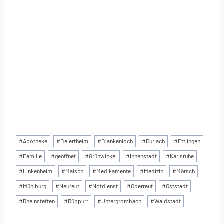
Schlagworte:
#
Apotheke
#
Beiertheim
#
Blankenloch
#
Durlach
#
Ettlingen
#
Familie
#
geöffnet
#
Grünwinkel
#
Innenstadt
#
Karlsruhe
#
Linkenheim
#
Malsch
#
Medikamente
#
Medizin
#
Mörsch
#
Mühlburg
#
Neureut
#
Notdienst
#
Oberreut
#
Oststadt
#
Rheinstetten
#
Rüppurr
#
Untergrombach
#
Waldstadt