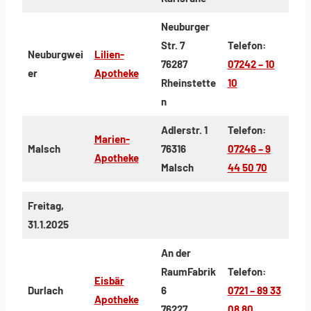
Neuburger
Str. 7
Telefon:
Neuburgwei
Lilien-
76287
07242 – 10
er
Apotheke
Rheinstette
10
n
Adlerstr. 1
Telefon:
Marien-
Malsch
76316
07246 – 9
Apotheke
Malsch
44 50 70
Freitag,
31.1.2025
An der
RaumFabrik
Telefon:
Eisbär
Durlach
6
0721 – 89 33
Apotheke
76227
08 80