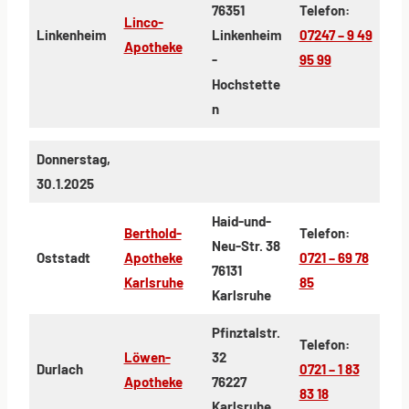
76351
Telefon:
Linco-
Linkenheim
Linkenheim
07247 – 9 49
Apotheke
-
95 99
Hochstette
n
Donnerstag,
30.1.2025
Haid-und-
Berthold-
Telefon:
Neu-Str. 38
Oststadt
Apotheke
0721 – 69 78
76131
Karlsruhe
85
Karlsruhe
Pfinztalstr.
Telefon:
Löwen-
32
Durlach
0721 – 1 83
Apotheke
76227
83 18
Karlsruhe