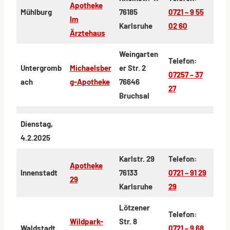
Apotheke
Mühlburg
76185
0721 – 9 55
Im
Karlsruhe
02 60
Ärztehaus
Weingarten
Telefon:
Untergromb
Michaelsber
er Str. 2
07257 – 37
ach
g-Apotheke
76646
27
Bruchsal
Dienstag,
4.2.2025
Karlstr. 29
Telefon:
Apotheke
Innenstadt
76133
0721 – 91 29
29
Karlsruhe
29
Lötzener
Telefon:
Wildpark-
Str. 8
Waldstadt
0721 – 9 68