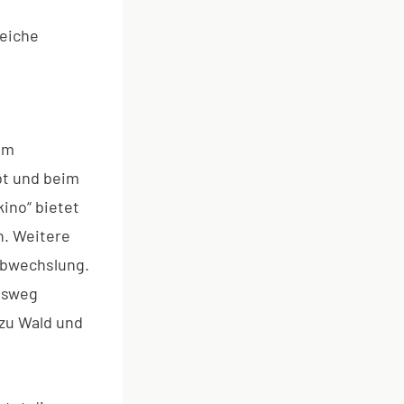
reiche
um
bt und beim
ino“ bietet
n. Weitere
Abwechslung.
gsweg
zu Wald und