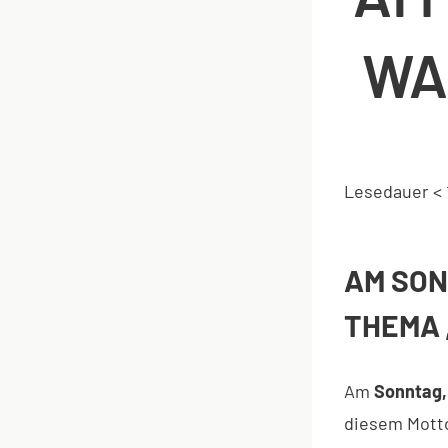
WA
Lesedauer
< 
AM SONN
THEMA 
Am
Sonntag, 
diesem Motto