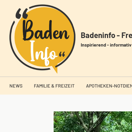
Zum
Inhalt
springen
Badeninfo - Frei
Inspirierend - informativ 
NEWS
FAMILIE & FREIZEIT
APOTHEKEN-NOTDIE