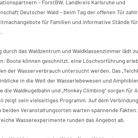
ationspartnern – ForstBW, Landkreis Karlsruhe und
schaft Deutscher Wald – beim Tag der offenen Tür zahl
tmachangebote für Familien und informative Stände für
.
g durch das Waldzentrum und Waldklassenzimmer lädt z
n: Boote können geschnitzt, eine Löschvorführung erle
en der Wasserverbrauch untersucht werden. Das „Teichk
nblicke in die Welt der Wasserlebewesen und Amphibie
ie die Waldkugelbahn und „Monkey Climbing“ sorgen für 
l zeigt sein vielseitiges Programm. Auf dem Verbindun
 beiden Veranstaltungsorten warten spannende Fakten 
reiche Wasserexperimente runden das Angebot ab.