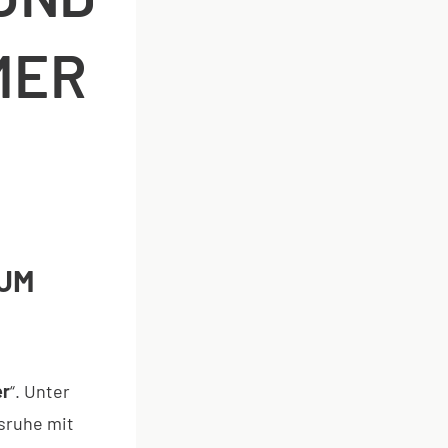
MER
ZUM
er
“. Unter
sruhe mit