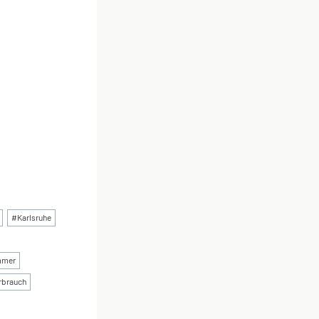
#
Karlsruhe
mmer
rbrauch