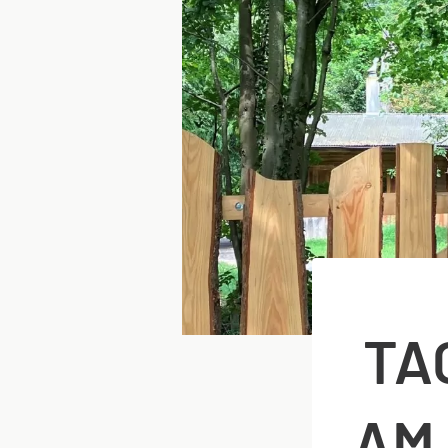
TA
AM