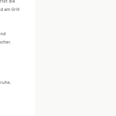
rtet die
 am Grill
und
ucher.
sruhe,