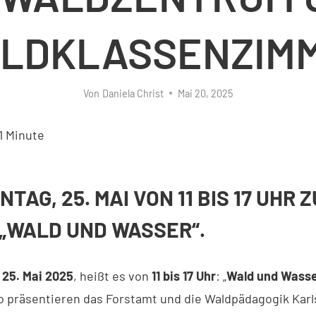
LDKLASSENZIM
Von
Daniela Christ
Mai 20, 2025
1
Minute
TAG, 25. MAI VON 11 BIS 17 UHR 
„WALD UND WASSER“.
25. Mai 2025
, heißt es von
11 bis 17 Uhr
: „
Wald und Wass
 präsentieren das Forstamt und die Waldpädagogik Karl