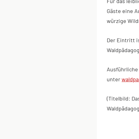
Für das leib
Gäste eine A
würzige Wil
Der Eintritt 
Waldpädagogi
Ausführliche
unter
waldpa
(Titelbild: 
Waldpädagog