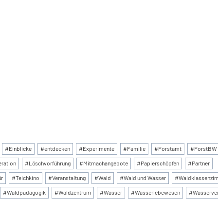
:
#
Einblicke
#
entdecken
#
Experimente
#
Familie
#
Forstamt
#
ForstBW
ration
#
Löschvorführung
#
Mitmachangebote
#
Papierschöpfen
#
Partner
ür
#
Teichkino
#
Veranstaltung
#
Wald
#
Wald und Wasser
#
Waldklassenzi
#
Waldpädagogik
#
Waldzentrum
#
Wasser
#
Wasserlebewesen
#
Wasserve