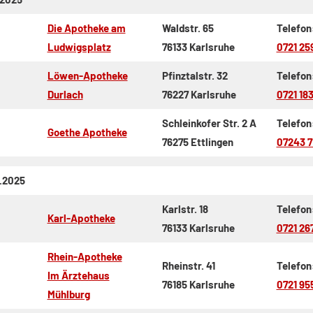
Die Apotheke am
Waldstr. 65
Telefon
Ludwigsplatz
76133 Karlsruhe
0721 25
Löwen-Apotheke
Pfinztalstr. 32
Telefon
Durlach
76227 Karlsruhe
0721 18
Schleinkofer Str. 2 A
Telefon
Goethe Apotheke
76275 Ettlingen
07243 
8.2025
Karlstr. 18
Telefon
Karl-Apotheke
76133 Karlsruhe
0721 26
Rhein-Apotheke
Rheinstr. 41
Telefon
Im Ärztehaus
76185 Karlsruhe
0721 95
Mühlburg