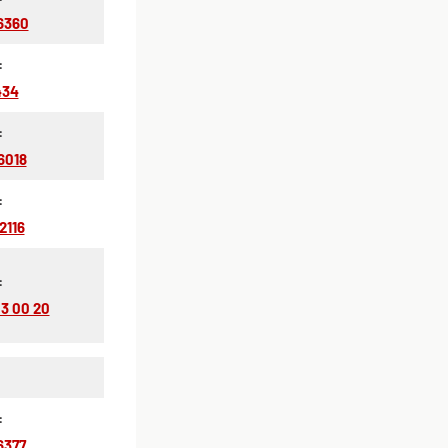
6360
:
434
:
6018
:
2116
:
 3 00 20
:
6377