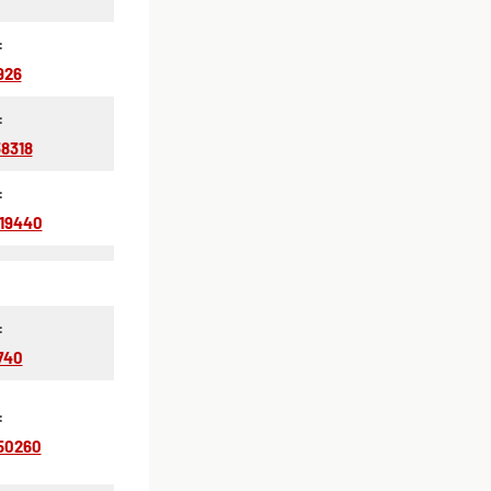
:
926
:
38318
:
719440
:
740
:
50260