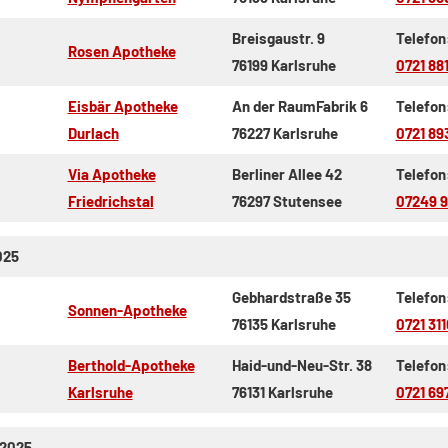
Breisgaustr. 9
Telefon
Rosen Apotheke
76199 Karlsruhe
0721 88
Eisbär Apotheke
An der RaumFabrik 6
Telefon
Durlach
76227 Karlsruhe
0721 8
Via Apotheke
Berliner Allee 42
Telefon
Friedrichstal
76297 Stutensee
07249 9
025
Gebhardstraße 35
Telefon
Sonnen-Apotheke
76135 Karlsruhe
0721 31
Berthold-Apotheke
Haid-und-Neu-Str. 38
Telefon
Karlsruhe
76131 Karlsruhe
0721 69
.2025