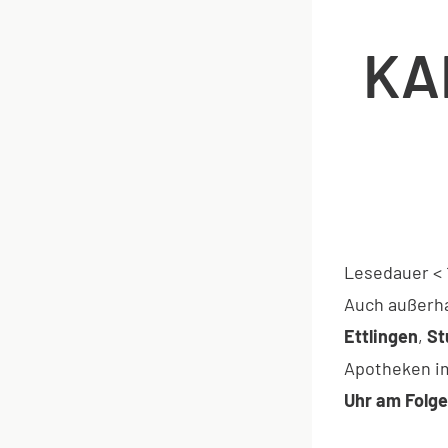
KA
Lesedauer
< 
Auch außerha
Ettlingen
,
St
Apotheken 
Uhr am Folg