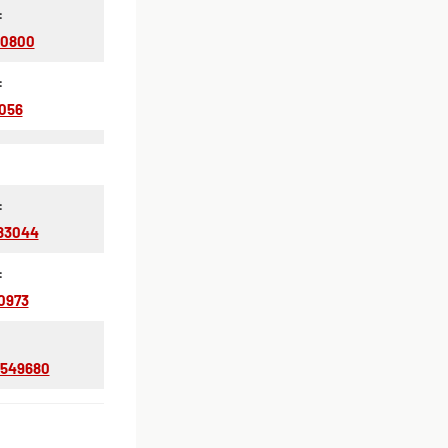
:
90800
:
056
:
683044
:
0973
3549680