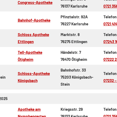
Congress-Apotheke
76137 Karlsruhe
0721 35
Pfinztalstr. 92A
Telefon
Bahnhof-Apotheke
76227 Karlsruhe
0721 41
Schloss Apotheke
Marktstr. 8
Telefon
Ettlingen
76275 Ettlingen
07243 1
Tell-Apotheke
Händelstr. 7
Telefon
Ötigheim
76470 Ötigheim
07222 2
Bahnhofstr. 33
Schloss-Apotheke
Telefon
ein
75203 Königsbach-
Königsbach
07232 –
Stein
.2025
Apotheke am
Kriegsstr. 29
Telefon
Nymphengarten
76133 Karlsruhe
0721 35