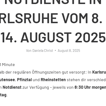
RLSRUHE VOM 8. 
14. AUGUST 2025
Von
Daniela Christ
August 8, 2025
1
Minute
lb der regulären Öffnungszeiten gut versorgt: In
Karlsru
utensee
,
Pfinztal
und
Rheinstetten
stehen dir verschie
im
Notdienst
zur Verfügung – jeweils von
8:30 Uhr morgen
etag
.