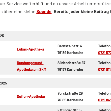
ser Service weiterhilft und du unsere Arbeit unterstütz
ns über eine kleine
Spende
.
Bereits jeder kleine Beitrag 
025
Bernsteinstr. 4
Telefon
Lukas-Apotheke
76189 Karlsruhe
0721 57
Rundumgesund-
Südendstraße 47
Telefon
Apotheke am ZKM
76137 Karlsruhe
0721 811
2025
Yorckstraße 29
Telefon
Sofien-Apotheke
76185 Karlsruhe
0721 84
Ettlinger Str. 5
Telefon