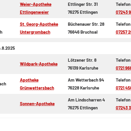
Weier-Apotheke
Ettlinger Str. 31
Telefon
Ettlingenweier
76275 Ettlingen
07243 
St. Georg-Apotheke
Büchenauer Str. 28
Telefon
h
Untergrombach
76646 Bruchsal
07257 2
4.8.2025
Lötzener Str. 8
Telefon
Wildpark-Apotheke
76139 Karlsruhe
0721 9
Apotheke
Am Wetterbach 94
Telefon
ach
Grünwettersbach
76228 Karlsruhe
0721 45
Am Lindscharren 4
Telefon
Sonnen-Apotheke
76275 Ettlingen
07243 