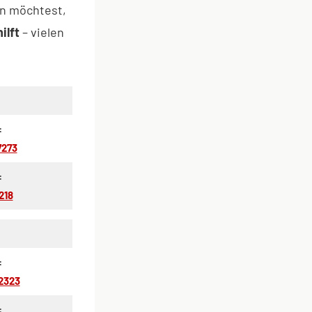
en möchtest,
hilft
– vielen
:
7273
:
218
:
2323
: