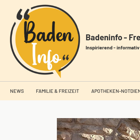
Zum
Inhalt
springen
Badeninfo - Frei
Inspirierend - informativ 
NEWS
FAMILIE & FREIZEIT
APOTHEKEN-NOTDIE