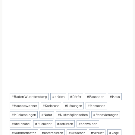
Schlagworte:
#
Baden Wuerttemberg
#
brüten
#
Dörfer
#
Fassaden
#
Haus
#
Hausbewohner
#
Karlsruhe
#
Lösungen
#
Menschen
#
Mückenplagen
#
Natur
#
Nistmöglichkeiten
#
Renovierungen
#
Rheinnähe
#
Rückkehr
#
schützen
#
schwalben
#
Sommerboten
#
unterstützen
#
Ursachen
#
Verlust
#
Vögel