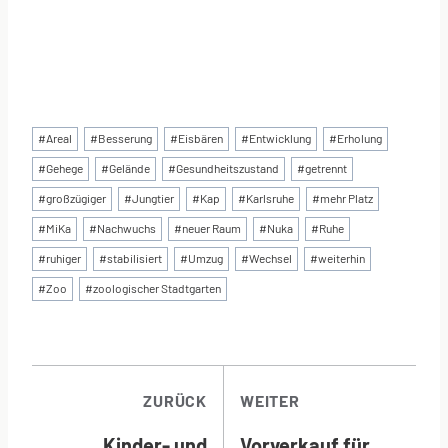
Schlagworte:
#
Areal
#
Besserung
#
Eisbären
#
Entwicklung
#
Erholung
#
Gehege
#
Gelände
#
Gesundheitszustand
#
getrennt
#
großzügiger
#
Jungtier
#
Kap
#
Karlsruhe
#
mehr Platz
#
MiKa
#
Nachwuchs
#
neuer Raum
#
Nuka
#
Ruhe
#
ruhiger
#
stabilisiert
#
Umzug
#
Wechsel
#
weiterhin
#
Zoo
#
zoologischer Stadtgarten
BEITRAGSNAVI
ZURÜCK
WEITER
Kinder- und
Vorverkauf für