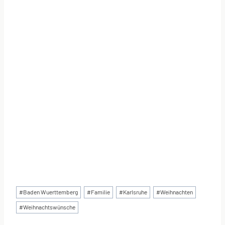
Schlagworte:
#
Baden Wuerttemberg
#
Familie
#
Karlsruhe
#
Weihnachten
#
Weihnachtswünsche