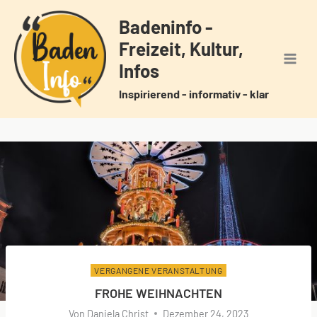
Zum
Badeninfo -
Inhalt
Freizeit, Kultur,
springen
Infos
Inspirierend - informativ - klar
VERGANGENE VERANSTALTUNG
FROHE WEIHNACHTEN
Von
Daniela Christ
Dezember 24, 2023