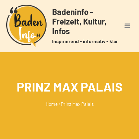
Zum
Badeninfo -
Inhalt
Freizeit, Kultur,
springen
Infos
Inspirierend - informativ - klar
PRINZ MAX PALAIS
Home
Prinz Max Palais
/