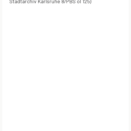
Stadtarchiv Karlsruhe 8/PBS oI 125)