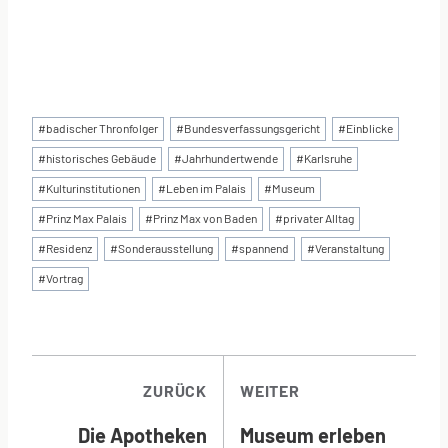
Schlagworte:
#
badischer Thronfolger
#
Bundesverfassungsgericht
#
Einblicke
#
historisches Gebäude
#
Jahrhundertwende
#
Karlsruhe
#
Kulturinstitutionen
#
Leben im Palais
#
Museum
#
Prinz Max Palais
#
Prinz Max von Baden
#
privater Alltag
#
Residenz
#
Sonderausstellung
#
spannend
#
Veranstaltung
#
Vortrag
BEITRAGSNAVI
ZURÜCK
WEITER
Die Apotheken
Museum erleben