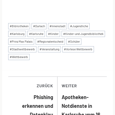
Schlagworte:
#
Bibliotheken
#
Durlach
#
Innenstadt
#
Jugendliche
#
Karlsburg
#
Karlsruhe
#
Kinder
#
Kinder-und Jugendbibliothek
#
Prinz Max Palais
#
Regionalentscheid
#
Schüler
#
Stadtwettbewerb
#
Veranstaltung
#
Vorlese Wettbewerb
#
Wettbewerb
BEITRAGSNAVI
ZURÜCK
WEITER
Phishing
Apotheken-
erkennen und
Notdienste in
Datenklau
Karlsruhe vom 16.