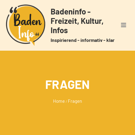
Zum
Badeninfo -
Inhalt
Freizeit, Kultur,
springen
Infos
Inspirierend - informativ - klar
FRAGEN
Home
Fragen
/