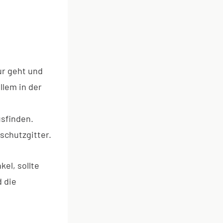
r geht und
llem in der
usfinden.
schutzgitter.
el, sollte
d die