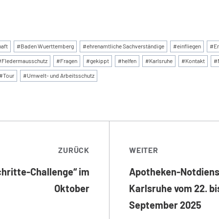
:
aft
#
Baden Wuerttemberg
#
ehrenamtliche Sachverständige
#
einfliegen
#
E
#
Fledermausschutz
#
Fragen
#
gekippt
#
helfen
#
Karlsruhe
#
Kontakt
#
#
Tour
#
Umwelt- und Arbeitsschutz
TRAGSNAVIGATI
ZURÜCK
WEITER
hritte-Challenge“ im
Apotheken-Notdiens
Oktober
Karlsruhe vom 22. bi
September 2025