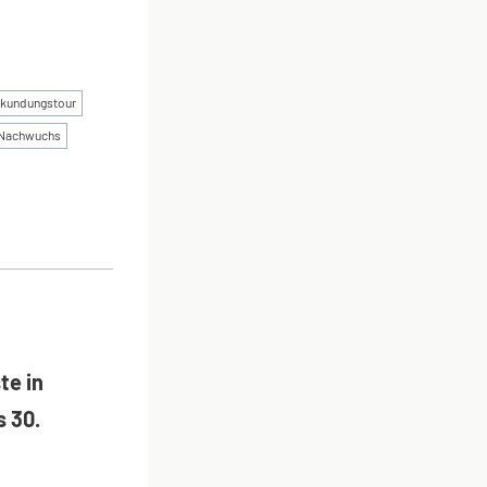
rkundungstour
Nachwuchs
ON
te in
s 30.