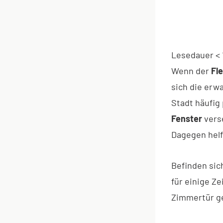
Lesedauer
< 
Wenn der
Fl
sich die erw
Stadt häufig
Fenster
vers
Dagegen helf
Befinden sic
für einige Ze
Zimmertür g