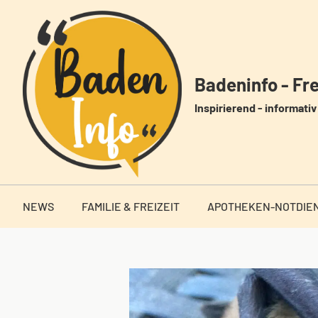
Zum
Inhalt
springen
Badeninfo - Frei
Inspirierend - informativ 
NEWS
FAMILIE & FREIZEIT
APOTHEKEN-NOTDIE