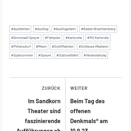
Schlagworte:
#
Ausfahrten
#
Ausflug
#
Ausflugsfahrt
#
Baden Wuerttemberg
#
Domstadt Speyer
#
Fahrplan
#
Karlsruhe
#
MS Karlsruhe
#
Plittersdorf
#
Rhein
#
Schifffahrten
#
Schleuse Iffezheim
#
Spätsommer
#
Speyer
#
Südrundfahrt
#
Veranstaltung
BEITRAGSNAVI
ZURÜCK
WEITER
Im Sandkorn
Beim Tag des
Theater sind
offenen
faszinierende
Denkmals® am
Aufführungen ab
10.9.23