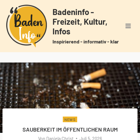
Zum
Badeninfo -
Inhalt
Freizeit, Kultur,
springen
Infos
Inspirierend - informativ - klar
NEWS
SAUBERKEIT IM ÖFFENTLICHEN RAUM
Von
Daniela Christ
Juli 5, 2026