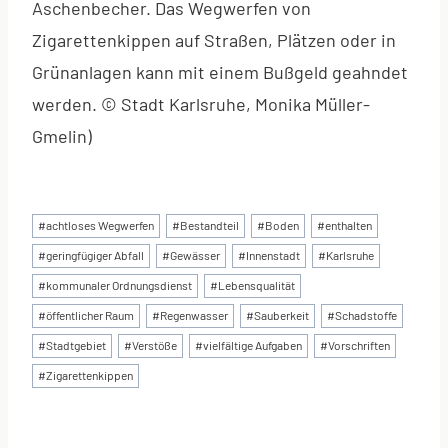
Aschenbecher. Das Wegwerfen von
Zigarettenkippen auf Straßen, Plätzen oder in
Grünanlagen kann mit einem Bußgeld geahndet
werden. © Stadt Karlsruhe, Monika Müller-
Gmelin)
Schlagworte:
#
achtloses Wegwerfen
#
Bestandteil
#
Boden
#
enthalten
#
geringfügiger Abfall
#
Gewässer
#
Innenstadt
#
Karlsruhe
#
kommunaler Ordnungsdienst
#
Lebensqualität
#
öffentlicher Raum
#
Regenwasser
#
Sauberkeit
#
Schadstoffe
#
Stadtgebiet
#
Verstöße
#
vielfältige Aufgaben
#
Vorschriften
#
Zigarettenkippen