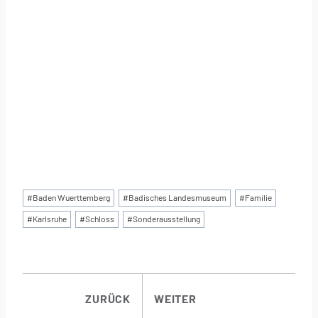
Schlagworte:
#
Baden Wuerttemberg
#
Badisches Landesmuseum
#
Familie
#
Karlsruhe
#
Schloss
#
Sonderausstellung
BEITRAGSNAVI
ZURÜCK
WEITER