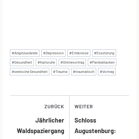
Schlagworte:
#
Angstzustände
#
Depression
#
Erlebnisse
#
Essstörung
#
Gesundheit
#
Karlsruhe
#
Onlinevortrag
#
Panikattacken
#
seelische Gesundheit
#
Trauma
#
traumatisch
#
Vortrag
BEITRAGSNAVI
ZURÜCK
WEITER
Jährlicher
Schloss
Waldspaziergang
Augustenburg: