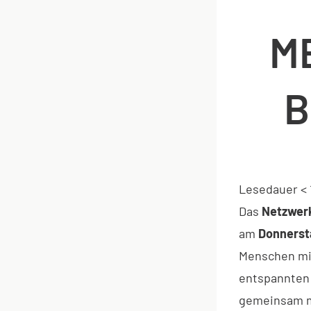
M
B
Lesedauer
< 
Das
Netzwer
am
Donnersta
Menschen mi
entspannten
gemeinsam m