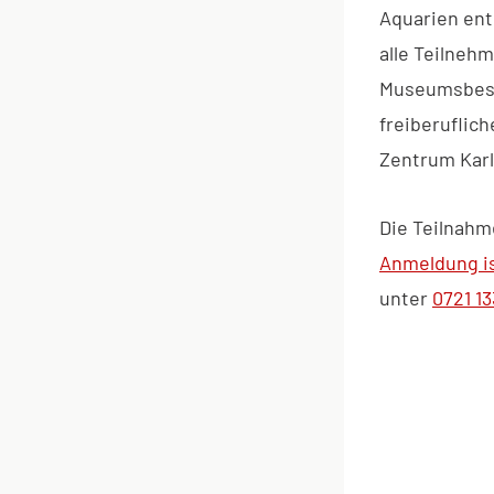
Aquarien ent
alle Teilneh
Museumsbesu
freiberuflic
Zentrum Karl
Die Teilnahm
Anmeldung is
unter
0721 1