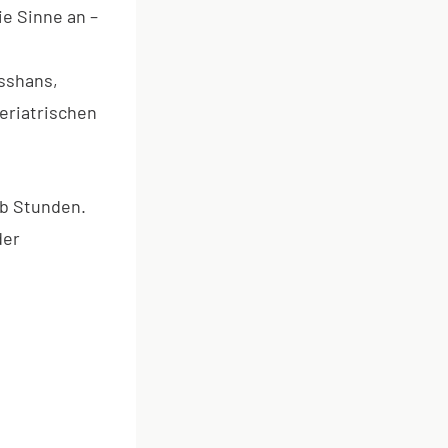
e Sinne an –
sshans,
eriatrischen
lb Stunden.
der