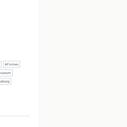
#
Formen
museum
taltung