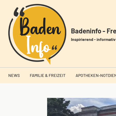
Zum
Inhalt
springen
Badeninfo - Frei
Inspirierend - informativ 
NEWS
FAMILIE & FREIZEIT
APOTHEKEN-NOTDIE