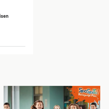
ON
isen