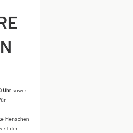
RE
EN
0 Uhr
sowie
für
r
ke Menschen
elt der