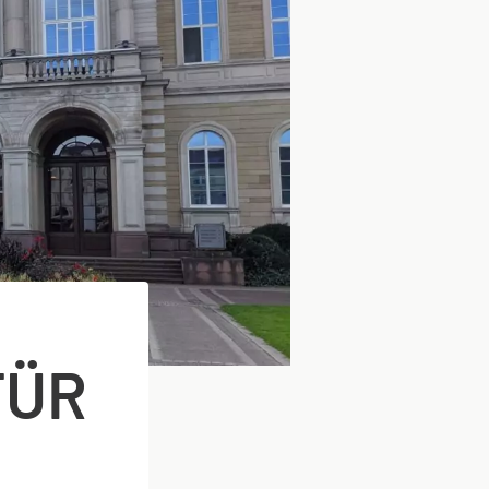
FÜR
E