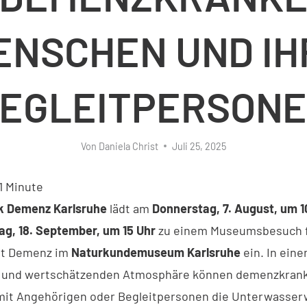
ENSCHEN UND IH
EGLEITPERSON
Von
Daniela Christ
Juli 25, 2025
1
Minute
k Demenz Karlsruhe
lädt am
Donnerstag, 7. August, um 1
g, 18. September, um 15 Uhr
zu einem Museumsbesuch 
t Demenz im
Naturkundemuseum Karlsruhe
ein. In eine
 und wertschätzenden Atmosphäre können demenzkran
it Angehörigen oder Begleitpersonen die Unterwasserw