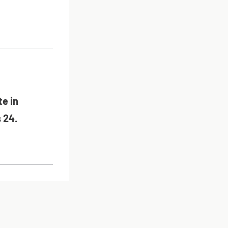
ON
e in
 24.