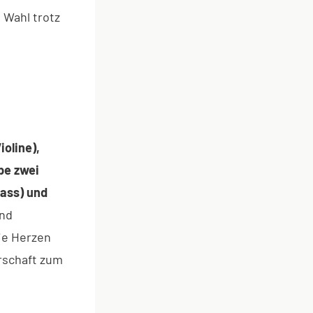
 Wahl trotz
ioline),
pe zwei
ass) und
und
die Herzen
rschaft zum