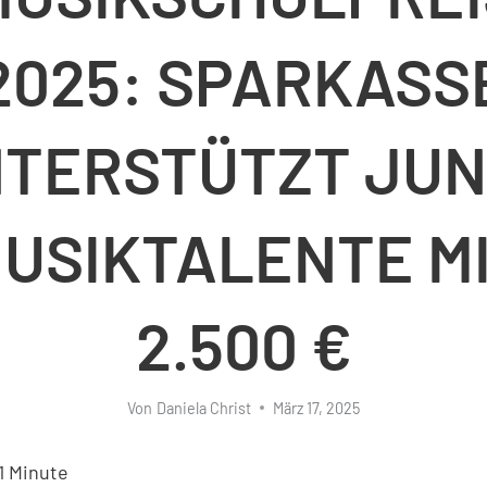
2025: SPARKASS
TERSTÜTZT JU
USIKTALENTE M
2.500 €
Von
Daniela Christ
März 17, 2025
1
Minute