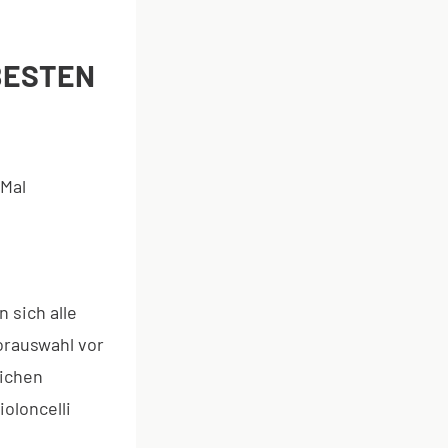
BESTEN
 Mal
 sich alle
orauswahl vor
lichen
oloncelli