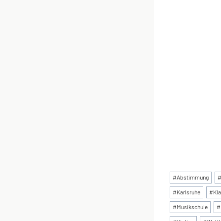
Schlagworte
#
Abstimmung
#
Karlsruhe
#
Kla
#
Musikschule
#