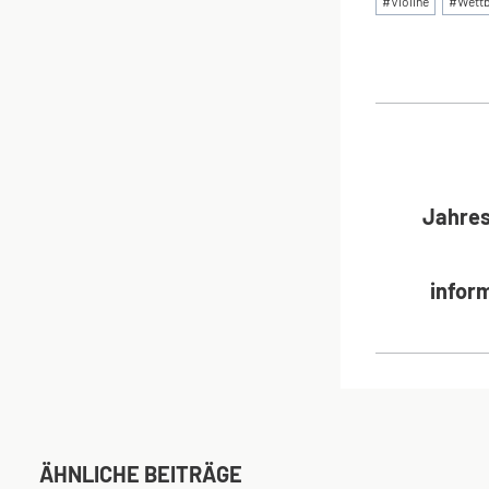
#
Violine
#
Wett
BEI
Jahre
inform
ÄHNLICHE BEITRÄGE