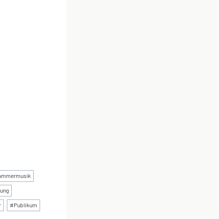
ammermusik
tung
r
#
Publikum