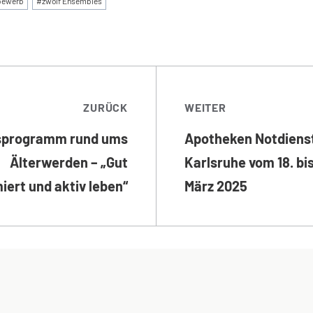
bewerb
#
zwölf Ensembles
TRAGSNAVIGATI
ZURÜCK
WEITER
sprogramm rund ums
Apotheken Notdienst
Älterwerden – „Gut
Karlsruhe vom 18. bis
iert und aktiv leben“
März 2025