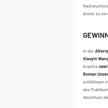
Nachwuchstal
dreier zu ve
GEWIN
In der
Alters
Xiaoyin Wang
brachte
zwei
Roman Unzer 
einfühlsam m
des Publikum
Abschluss de