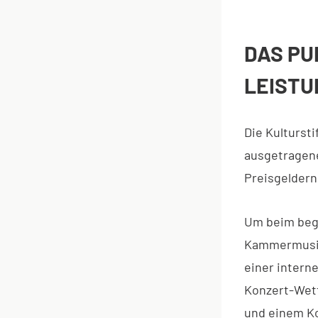
DAS PU
LEISTU
Die Kulturst
ausgetragen
Preisgeldern
Um beim bege
Kammermusik-
einer intern
Konzert-Wett
und einem Ko