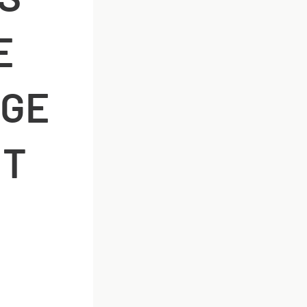
E
NGE
IT