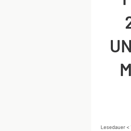
UN
M
Lesedauer
< 