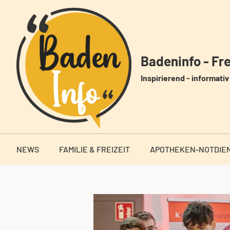
Zum
Inhalt
springen
Badeninfo - Frei
Inspirierend - informativ 
NEWS
FAMILIE & FREIZEIT
APOTHEKEN-NOTDIE