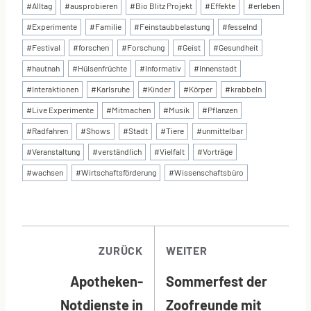
Schlagworte:
#
Alltag
#
ausprobieren
#
Bio Blitz Projekt
#
Effekte
#
erleben
#
Experimente
#
Familie
#
Feinstaubbelastung
#
fesselnd
#
Festival
#
forschen
#
Forschung
#
Geist
#
Gesundheit
#
hautnah
#
Hülsenfrüchte
#
Informativ
#
Innenstadt
#
Interaktionen
#
Karlsruhe
#
Kinder
#
Körper
#
krabbeln
#
Live Experimente
#
Mitmachen
#
Musik
#
Pflanzen
#
Radfahren
#
Shows
#
Stadt
#
Tiere
#
unmittelbar
#
Veranstaltung
#
verständlich
#
Vielfalt
#
Vorträge
#
wachsen
#
Wirtschaftsförderung
#
Wissenschaftsbüro
BEITRAGSNAVI
ZURÜCK
WEITER
Apotheken-
Sommerfest der
Notdienste in
Zoofreunde mit