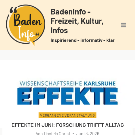
Zum
Badeninfo -
Inhalt
Freizeit, Kultur,
springen
Infos
Inspirierend - informativ - klar
VERGANGENE VERANSTALTUNG
EFFEKTE IM JUNI: FORSCHUNG TRIFFT ALLTAG
Von
Daniela Christ
Juni 3, 2026