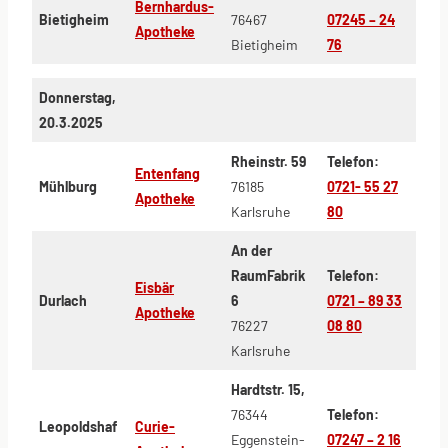
Bernhardus-
Bietigheim
76467
07245 – 24
Apotheke
Bietigheim
76
Donnerstag,
20.3.2025
Rheinstr. 59
Telefon:
Entenfang
Mühlburg
76185
0721- 55 27
Apotheke
Karlsruhe
80
An der
RaumFabrik
Telefon:
Eisbär
Durlach
6
0721 – 89 33
Apotheke
76227
08 80
Karlsruhe
Hardtstr. 15,
76344
Telefon:
Leopoldshaf
Curie-
Eggenstein-
07247 – 2 16