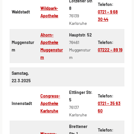
Lötzener Str.
Telefon:
Wildpark-
8
Waldstadt
0721 – 9 68
Apotheke
76139
30 44
Karlsruhe
Ahorn-
Hauptstr. 52
Muggenstur
Apotheke
76461
Telefon:
m
Muggenstur
Muggenstur
07222 – 89 19
m
m
Samstag,
22.3.2025
Ettlinger Str.
Congress-
Telefon:
5
Innenstadt
Apotheke
0721 – 35 63
76137
Karlsruhe
60
Karlsruhe
Brettener
Telefon:
Minerva-
Str. 1