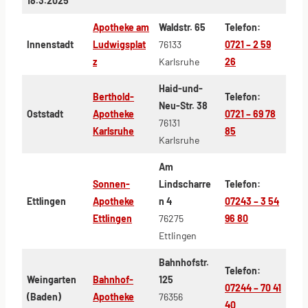
18.3.2025
Apotheke am
Waldstr. 65
Telefon:
Innenstadt
Ludwigsplat
76133
0721 – 2 59
z
Karlsruhe
26
Haid-und-
Berthold-
Telefon:
Neu-Str. 38
Oststadt
Apotheke
0721 – 69 78
76131
Karlsruhe
85
Karlsruhe
Am
Sonnen-
Lindscharre
Telefon:
Ettlingen
Apotheke
n 4
07243 – 3 54
Ettlingen
76275
96 80
Ettlingen
Bahnhofstr.
Telefon:
Weingarten
Bahnhof-
125
07244 – 70 41
(Baden)
Apotheke
76356
40