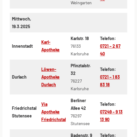
Weingarten
Mittwoch,
19.3.2025
Karlstr. 18
Telefon:
Karl-
Innenstadt
76133
0721 – 2 67
Apotheke
Karlsruhe
40
Pfinztalstr.
Löwen-
Telefon:
32
Durlach
Apotheke
0721 – 1 83
76227
Durlach
83 18
Karlsruhe
Berliner
Via
Telefon:
Friedrichstal
Allee 42
Apotheke
07249 – 9 13
Stutensee
76297
Friedrichstal
13 90
Stutensee
Badenstr. 9
Telefon: