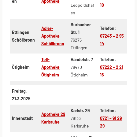
en
Apotheke
Leopoldshaf
10
en
Burbacher
Adler-
Telefon:
Ettlingen
Str. 1
Apotheke
07243 – 2 95
Schöllbronn
76275
Schöllbronn
14
Ettlingen
Tell-
Händelstr. 7
Telefon:
Ötigheim
Apotheke
76470
07222 – 2 21
Ötigheim
Ötigheim
16
Freitag,
21.3.2025
Karlstr. 29
Telefon:
Apotheke 29
Innenstadt
76133
0721 – 91 29
Karlsruhe
Karlsruhe
29