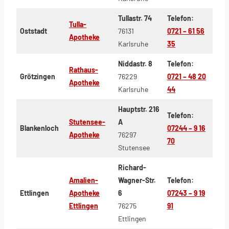
Tullastr. 74
Telefon:
Tulla-
Oststadt
76131
0721 – 61 56
Apotheke
Karlsruhe
35
Niddastr. 8
Telefon:
Rathaus-
Grötzingen
76229
0721 – 48 20
Apotheke
Karlsruhe
44
Hauptstr. 216
Telefon:
Stutensee-
A
Blankenloch
07244 – 9 16
Apotheke
76297
70
Stutensee
Richard-
Amalien-
Wagner-Str.
Telefon:
Ettlingen
Apotheke
6
07243 – 9 19
Ettlingen
76275
91
Ettlingen