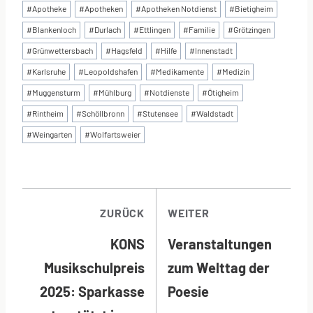
Schlagworte:
#
Apotheke
#
Apotheken
#
Apotheken Notdienst
#
Bietigheim
#
Blankenloch
#
Durlach
#
Ettlingen
#
Familie
#
Grötzingen
#
Grünwettersbach
#
Hagsfeld
#
Hilfe
#
Innenstadt
#
Karlsruhe
#
Leopoldshafen
#
Medikamente
#
Medizin
#
Muggensturm
#
Mühlburg
#
Notdienste
#
Ötigheim
#
Rintheim
#
Schöllbronn
#
Stutensee
#
Waldstadt
#
Weingarten
#
Wolfartsweier
BEITRAGSNAVI
ZURÜCK
WEITER
KONS
Veranstaltungen
Musikschulpreis
zum Welttag der
2025: Sparkasse
Poesie