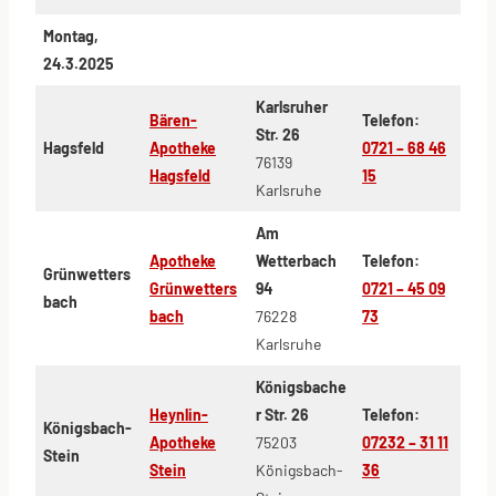
Montag,
24.3.2025
Karlsruher
Bären-
Telefon:
Str. 26
Hagsfeld
Apotheke
0721 – 68 46
76139
Hagsfeld
15
Karlsruhe
Am
Apotheke
Wetterbach
Telefon:
Grünwetters
Grünwetters
94
0721 – 45 09
bach
bach
76228
73
Karlsruhe
Königsbache
Heynlin-
r Str. 26
Telefon:
Königsbach-
Apotheke
75203
07232 – 31 11
Stein
Stein
Königsbach-
36