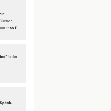
die
Bücher.
hmarkt
ab 11
ind“
in der
 Spöck
,