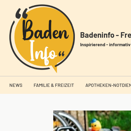
Zum
Inhalt
springen
Badeninfo - Frei
Inspirierend - informativ 
NEWS
FAMILIE & FREIZEIT
APOTHEKEN-NOTDIE