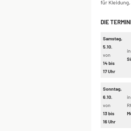
für Kleidung
DIE TERMIN
Samstag,
5.10.
in
von
S
14 bis
17 Uhr
Sonntag,
6.10.
in
von
R
13 bis
M
16 Uhr