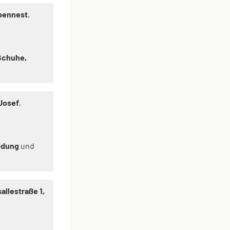
abennest
,
 Schuhe,
Josef
,
idung
und
allestraße 1,