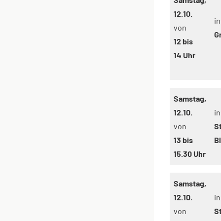
12.10.
in
von
G
12 bis
14 Uhr
Samstag,
12.10.
in
von
S
13 bis
B
15.30 Uhr
Samstag,
12.10.
in
von
S