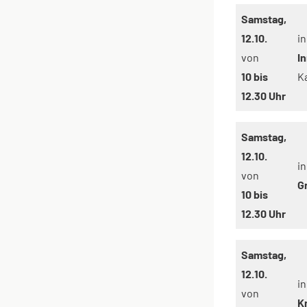
Samstag,
12.10.
in
von
I
10 bis
K
12.30 Uhr
Samstag,
12.10.
in
von
G
10 bis
12.30 Uhr
Samstag,
12.10.
in
von
K