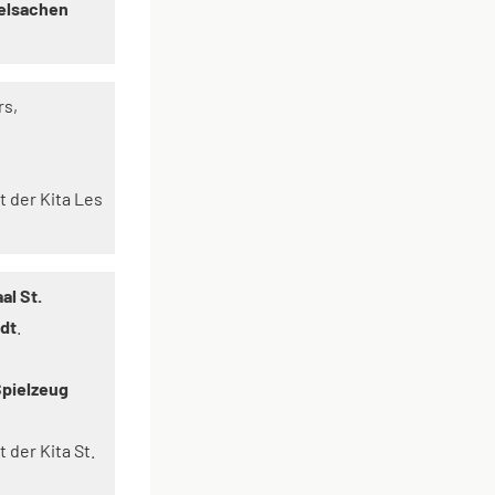
ielsachen
rs,
t der Kita Les
l St.
dt
.
Spielzeug
 der Kita St.