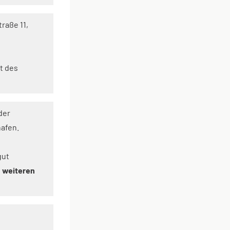
traße 11,
t des
der
hafen.
gut
n
weiteren