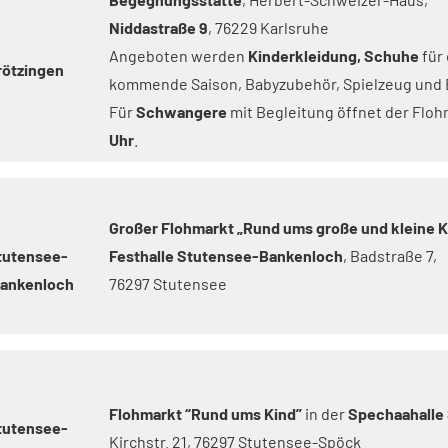
Niddastraße 9
, 76229 Karlsruhe
Angeboten werden
Kinderkleidung, Schuhe
für 
rötzingen
kommende Saison, Babyzubehör, Spielzeug und 
Für
Schwangere
mit Begleitung öffnet der Flo
Uhr
.
Großer Flohmarkt „Rund ums große und kleine K
tutensee-
Festhalle Stutensee-Bankenloch
, Badstraße 7,
lankenloch
76297 Stutensee
Flohmarkt “Rund ums Kind”
in der
Spechaahalle
tutensee-
Kirchstr. 21, 76297 Stutensee-Spöck