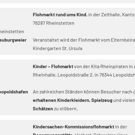
Flohmarkt rund ums Kind
, in der Zelthalle, Kants
76287 Rheinstetten
heinstetten
euburgweier
Veranstaltet wird der Flohmarkt vom Elternbeira
Kindergarten St. Ursula
Kinder – Flohmarkt
von der Kita Rheinpiraten in 
Rheinhalle, Leopoldstraße 2, in 76344 Leopolds
eopoldshafen
An zahlreichen Ständen können Besucher nach 
erhaltenen Kinderkleidern, Spielzeug
und viele
Schätzen
zu stöbern.
Kindersachen-Kommissionsflohmarkt
in der
Begegnungsstätte
, Herbert-Schweizer-Haus,