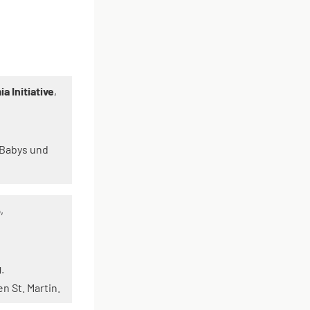
a Initiative
,
 Babys und
,
g
.
n St. Martin.