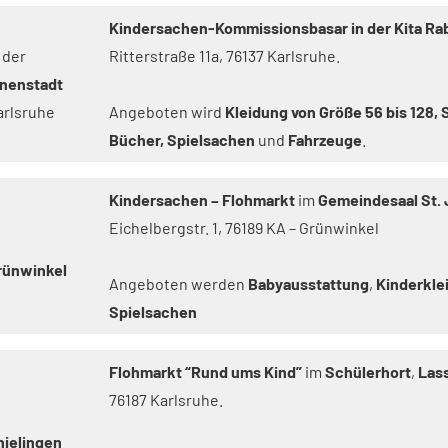
Kindersachen-Kommissionsbasar in der Kita R
 der
Ritterstraße 11a, 76137 Karlsruhe.
nnenstadt
arlsruhe
Angeboten wird
Kleidung von Größe 56 bis 128,
Bücher, Spielsachen
und
Fahrzeuge
.
Kindersachen – Flohmarkt
im
Gemeindesaal St. 
Eichelbergstr. 1, 76189 KA – Grünwinkel
rünwinkel
Angeboten werden
Babyausstattung
,
Kinderkle
Spielsachen
Flohmarkt “Rund ums Kind”
im
Schülerhort
,
Lass
76187 Karlsruhe.
nielingen