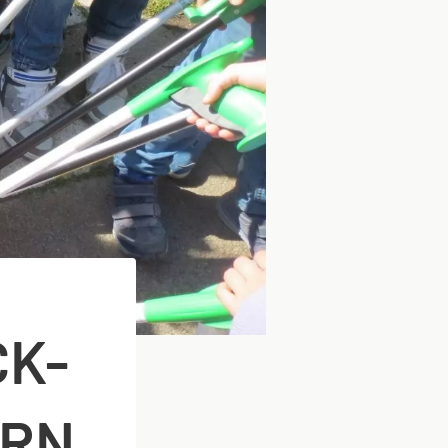
CK-
ERN