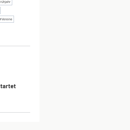
rühjahr
#
Vereine
ON
tartet