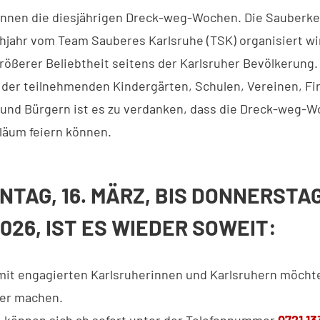
innen die diesjährigen Dreck-weg-Wochen. Die Sauberke
ühjahr vom Team Sauberes Karlsruhe (TSK) organisiert wir
rößerer Beliebtheit seitens der Karlsruher Bevölkerung
er teilnehmenden Kindergärten, Schulen, Vereinen, F
und Bürgern ist es zu verdanken, dass die Dreck-weg-W
iläum feiern können.
NTAG, 16. MÄRZ, BIS DONNERSTAG
2026, IST ES WIEDER SOWEIT:
t engagierten Karlsruherinnen und Karlsruhern möchte
rer machen.
e können sich ab sofort unter der Telefonnummer
0721 1