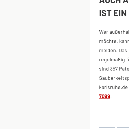
ST EIN
Wer außerha
möchte, kann
melden. Das 
regelmäßig f
sind 357 Pat
Sauberkeitsp
karlsruhe.de
7099
.