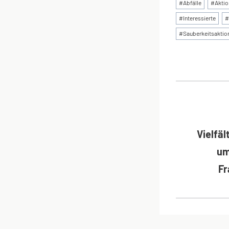
Schlagworte
#
Abfälle
#
Aktio
#
Interessierte
#
#
Sauberkeitsaktio
BEI
Vielfä
um
Fr