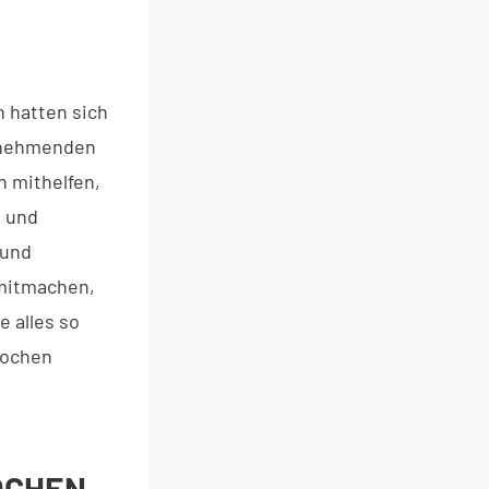
n hatten sich
ilnehmenden
n mithelfen,
n und
 und
 mitmachen,
 alles so
Wochen
HEN I