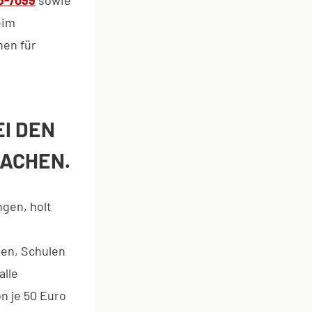
eim
hen für
EI DEN
ACHEN.
gen, holt
s
ten, Schulen
alle
n je 50 Euro