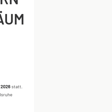
ÄUM
l 2026
statt.
lsruhe