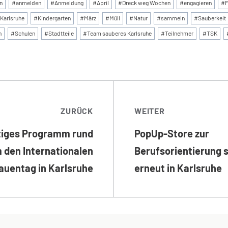
:
n
#
anmelden
#
Anmeldung
#
April
#
Dreck weg Wochen
#
engagieren
#
F
Karlsruhe
#
Kindergarten
#
März
#
Müll
#
Natur
#
sammeln
#
Sauberkeit
n
#
Schulen
#
Stadtteile
#
Team sauberes Karlsruhe
#
Teilnehmer
#
TSK
TRAGSNAVIGATI
ZURÜCK
WEITER
ltiges Programm rund
PopUp-Store zur
 den Internationalen
Berufsorientierung s
auentag in Karlsruhe
erneut in Karlsruhe