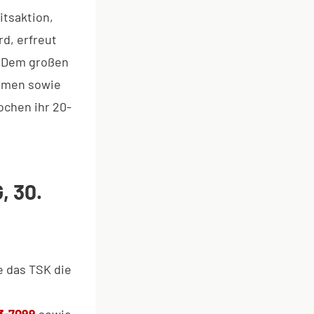
itsaktion,
d, erfreut
. Dem großen
irmen sowie
ochen ihr 20-
, 30.
 das TSK die
33-7099
sowie