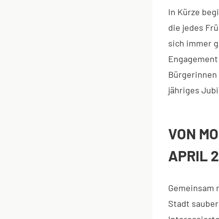
In Kürze beg
die jedes Fr
sich immer g
Engagement d
Bürgerinnen 
jähriges Jub
VON MO
APRIL 
Gemeinsam mi
Stadt saube
Interessiert