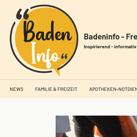
Zum
Inhalt
springen
Badeninfo - Frei
Inspirierend - informativ 
NEWS
FAMILIE & FREIZEIT
APOTHEKEN-NOTDIE