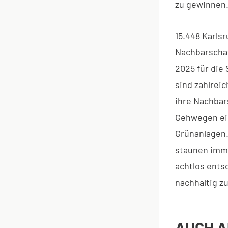
zu gewinnen
15.448 Karls
Nachbarschaf
2025 für die
sind zahlreic
ihre Nachbar
Gehwegen ein
Grünanlagen.
staunen imme
achtlos ents
nachhaltig z
AUCH A