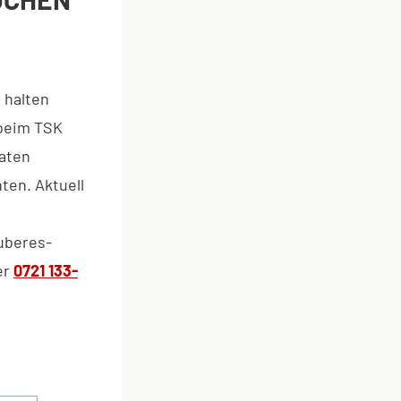
 halten
 beim TSK
Paten
ten. Aktuell
uberes-
er
0721 133-