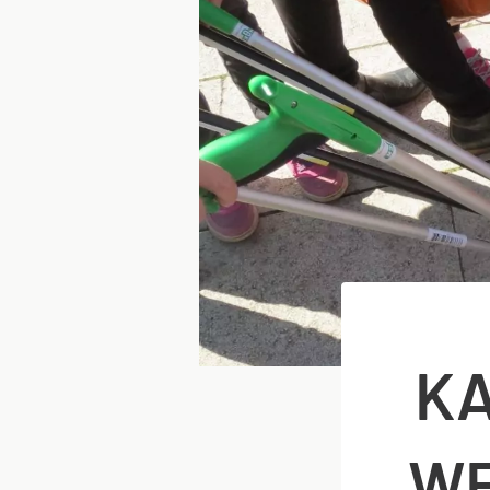
KA
WE