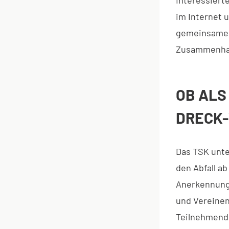
im Internet
gemeinsamen 
Zusammenhal
OB ALS
DRECK-
Das TSK unte
den Abfall a
Anerkennung 
und Vereinen
Teilnehmende