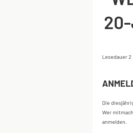
20
Lesedauer
2
ANMELD
Die diesjähr
Wer mitmache
anmelden.