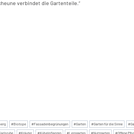
heune verbindet die Gartenteile.“
:
berg
#
Biotope
#
Fassadenbegrünungen
#
Garten
#
Garten für die Sinne
#
Ga
Karlsruhe
#
Kräuter
#
Kübelpflanzen
#
Lerngarten
#
Nutzgarten
#
Offene Pfor