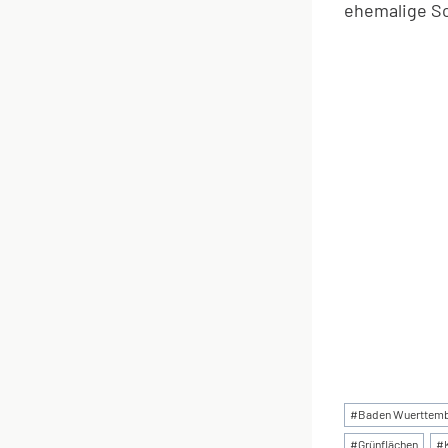
ehemalige Sc
Schlagworte
#
Baden Wuerttem
#
Grünflächen
#