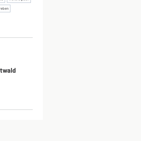
reben
ON
dtwald