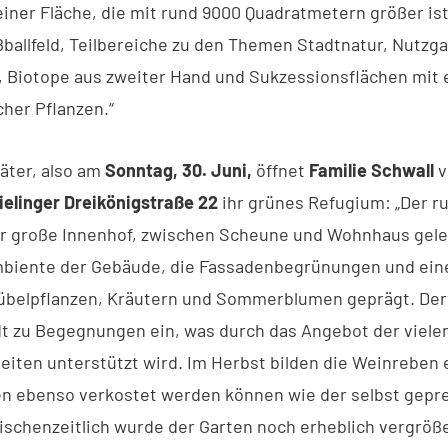
iner Fläche, die mit rund 9000 Quadratmetern größer ist 
ballfeld, Teilbereiche zu den Themen Stadtnatur, Nutzga
e, Biotope aus zweiter Hand und Sukzessionsflächen mit 
scher Pflanzen.“
äter, also am
Sonntag, 30. Juni,
öffnet
Familie Schwall
ielinger Dreikönigstraße 22
ihr grünes Refugium: „Der r
r große Innenhof, zwischen Scheune und Wohnhaus gele
biente der Gebäude, die Fassadenbegrünungen und eine
übelpflanzen, Kräutern und Sommerblumen geprägt. Der
dt zu Begegnungen ein, was durch das Angebot der viele
eiten unterstützt wird. Im Herbst bilden die Weinreben 
n ebenso verkostet werden können wie der selbst gepr
wischenzeitlich wurde der Garten noch erheblich vergröße