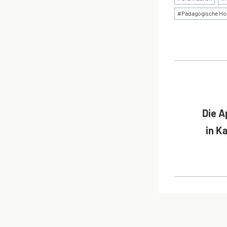
#
Pädagogische Ho
BEI
Die A
in K