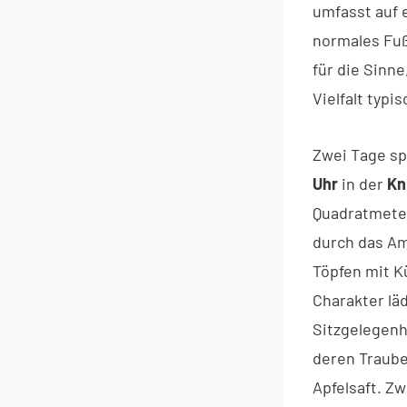
umfasst auf e
normales Fuß
für die Sinn
Vielfalt typi
Zwei Tage sp
Uhr
in der
Kn
Quadratmete
durch das Am
Töpfen mit K
Charakter lä
Sitzgelegenh
deren Traube
Apfelsaft. Z