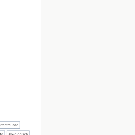
rtenfreunde
te
#
ökologisch