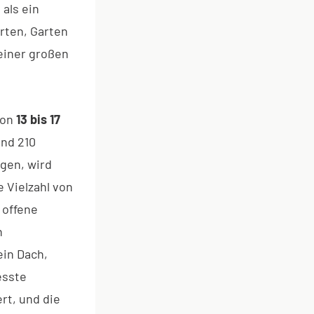
als ein
rten, Garten
einer großen
von
13 bis 17
und 210
gen, wird
 Vielzahl von
 offene
n
ein Dach,
esste
rt, und die