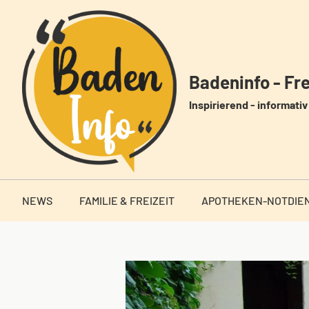
Zum
Inhalt
springen
Badeninfo - Frei
Inspirierend - informativ 
NEWS
FAMILIE & FREIZEIT
APOTHEKEN-NOTDIE