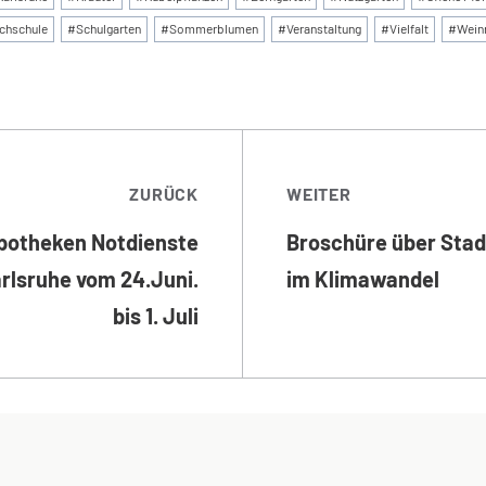
chschule
#
Schulgarten
#
Sommerblumen
#
Veranstaltung
#
Vielfalt
#
Wein
TRAGSNAVIGATI
ZURÜCK
WEITER
potheken Notdienste
Broschüre über Sta
arlsruhe vom 24.Juni.
im Klimawandel
bis 1. Juli