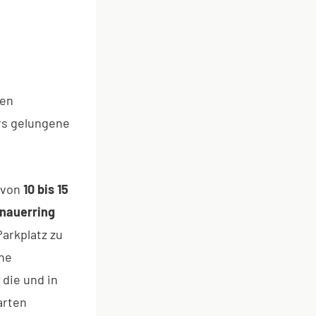
ben
rs gelungene
t von
10 bis 15
nauerring
Parkplatz zu
che
die und in
arten