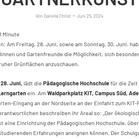
Von
Daniela Christ
Juni 25, 2024
1
Minute
en: Am Freitag, 28. Juni, sowie am Sonntag, 30. Juni, ha
innen und Gartenfreunde die Möglichkeit, sich besonde
sruher Grünflächen anzuschauen.
 28. Juni,
lädt die
Pädagogische Hochschule
für die Zei
Lerngarten
ein. Am
Waldparkplatz KIT, Campus Süd, Ade
Garten-Eingang an der Nordseite an der Einfahrt zum KIT-
Verantwortlichen beschreiben ihr Areal so: „Der ökologis
st eine Einrichtung der Pädagogischen Hochschule, über 
 Studierenden Erfahrungen aneignen können. Der Schulg