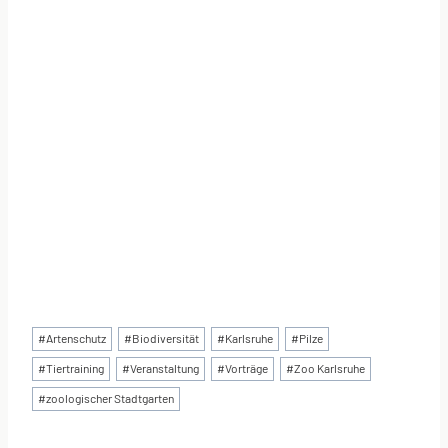
Schlagworte:
#
Artenschutz
#
Biodiversität
#
Karlsruhe
#
Pilze
#
Tiertraining
#
Veranstaltung
#
Vorträge
#
Zoo Karlsruhe
#
zoologischer Stadtgarten