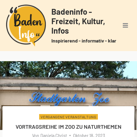
Zum
Badeninfo -
Inhalt
Freizeit, Kultur,
springen
Infos
Inspirierend - informativ - klar
VERGANGENE VERANSTALTUNG
VORTRAGSREIHE IM ZOO ZU NATURTHEMEN
Von
Daniela Christ
Oktober 18, 2023