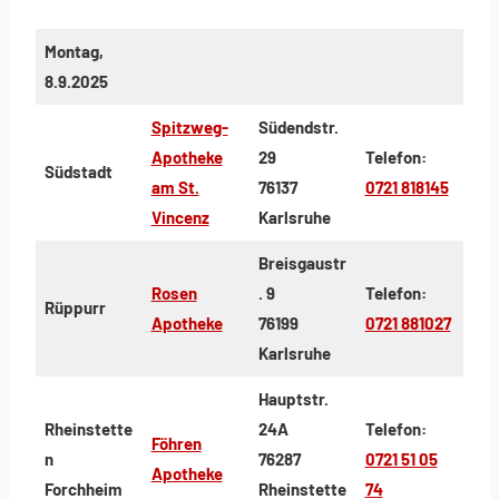
Montag,
8.9.2025
Spitzweg-
Südendstr.
Apotheke
29
Telefon:
Südstadt
am St.
76137
0721 818145
Vincenz
Karlsruhe
Breisgaustr
Rosen
. 9
Telefon:
Rüppurr
Apotheke
76199
0721 881027
Karlsruhe
Hauptstr.
Rheinstette
24A
Telefon:
Föhren
n
76287
0721 51 05
Apotheke
Forchheim
Rheinstette
74