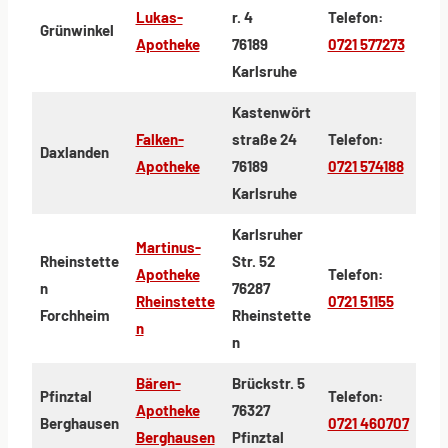
Lukas-
r. 4
Telefon:
Grünwinkel
Apotheke
76189
0721 577273
Karlsruhe
Kastenwört
Falken-
straße 24
Telefon:
Daxlanden
Apotheke
76189
0721 574188
Karlsruhe
Karlsruher
Martinus-
Rheinstette
Str. 52
Apotheke
Telefon:
n
76287
Rheinstette
0721 51155
Forchheim
Rheinstette
n
n
Bären-
Brückstr. 5
Pfinztal
Telefon:
Apotheke
76327
Berghausen
0721 460707
Berghausen
Pfinztal