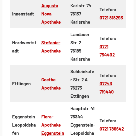
Augusta
Karlstr. 74
Telefon:
Innenstadt
Nova
76137
0721 818293
Apotheke
Karlsruhe
Landauer
Telefon:
Nordwestst
Stefanie-
Str. 2
0721
adt
Apotheke
76185
754402
Karlsruhe
Schleinkofe
Telefon:
Goethe
r Str. 2 A
Ettlingen
07243
Apotheke
76275
719440
Ettlingen
Hauptstr. 41
Eggenstein
Flora-
76344
Telefon:
Leopoldsha
Apotheke
Eggenstein-
0721 786642
fen
Eggenstein
Leopoldsha