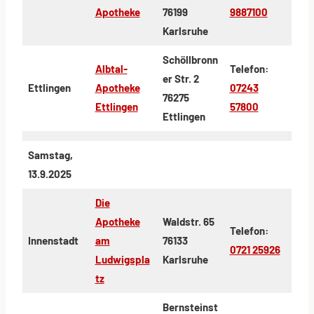
Apotheke
76199
9887100
Karlsruhe
Schöllbronn
Albtal-
Telefon:
er Str. 2
Ettlingen
Apotheke
07243
76275
Ettlingen
57800
Ettlingen
Samstag,
13.9.2025
Die
Apotheke
Waldstr. 65
Telefon:
Innenstadt
am
76133
0721 25926
Ludwigspla
Karlsruhe
tz
Bernsteinst