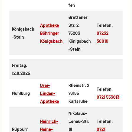
fen
Brettener
Apotheke
Str. 2
Telefon:
Königsbach
Böhringer
75203
07232
-Stein
Königsbach
Königsbach
30010
-Stein
Freitag,
12.9.2025
Drei-
Rheinstr. 2
Telefon:
Mühlburg
Linden-
76185
0721 553813
Apotheke
Karlsruhe
Nikolaus-
Heinrich-
Lenau-Str.
Telefon:
Rüppurr
Heine-
18
0721