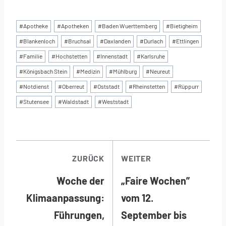
Schlagworte:
#
Apotheke
#
Apotheken
#
Baden Wuerttemberg
#
Bietigheim
#
Blankenloch
#
Bruchsal
#
Daxlanden
#
Durlach
#
Ettlingen
#
Familie
#
Hochstetten
#
Innenstadt
#
Karlsruhe
#
Königsbach Stein
#
Medizin
#
Mühlburg
#
Neureut
#
Notdienst
#
Oberreut
#
Oststadt
#
Rheinstetten
#
Rüppurr
#
Stutensee
#
Waldstadt
#
Weststadt
BEITRAGSNAVI
ZURÜCK
WEITER
Woche der
„Faire Wochen”
Klimaanpassung:
vom 12.
Führungen,
September bis