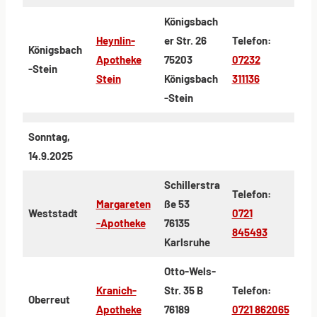
Königsbach
Heynlin-
er Str. 26
Telefon:
Königsbach
Apotheke
75203
07232
-Stein
Stein
Königsbach
311136
-Stein
Sonntag,
14.9.2025
Schillerstra
Telefon:
Margareten
ße 53
Weststadt
0721
-Apotheke
76135
845493
Karlsruhe
Otto-Wels-
Kranich-
Str. 35 B
Telefon:
Oberreut
Apotheke
76189
0721 862065