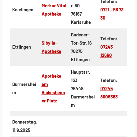
Telefon:
Merkur Vital
r. 50
Knielingen
0721 – 56 73
Apotheke
76187
36
Karlsruhe
Badener-
Telefon:
Sibylla-
Tor-Str. 16
Ettlingen
07243
Apotheke
76275
12660
Ettlingen
Hauptstr.
Apotheke
133
Telefon:
Durmershei
am
76448
07245
m
Bickesheim
Durmershei
8608383
er Platz
m
Donnerstag,
11.9.2025