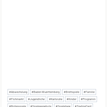
Schlagworte:
#
Abwechslung
#
Baden Wuerttemberg
#
Brettspiele
#
Familie
#
Flohmarkt
#
Jugendliche
#
Karlsruhe
#
Kinder
#
Programm
#
Rollenspiele
#
Spieleangebote
#
Spieletage
#
TradingCard