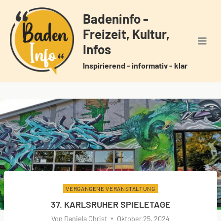
Zum
Badeninfo -
Inhalt
Freizeit, Kultur,
springen
Infos
Inspirierend - informativ - klar
VERGANGENE VERANSTALTUNG
37. KARLSRUHER SPIELETAGE
Von
Daniela Christ
Oktober 25, 2024