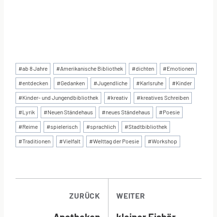
Schlagworte:
#
ab 8 Jahre
#
Amerikanische Bibliothek
#
dichten
#
Emotionen
#
entdecken
#
Gedanken
#
Jugendliche
#
Karlsruhe
#
Kinder
#
Kinder- und Jungendbibliothek
#
kreativ
#
kreatives Schreiben
#
Lyrik
#
Neuen Ständehaus
#
neues Ständehaus
#
Poesie
#
Reime
#
spielerisch
#
sprachlich
#
Stadtbibliothek
#
Traditionen
#
Vielfalt
#
Welttag der Poesie
#
Workshop
BEITRAGSNAVI
ZURÜCK
WEITER
Apotheken
kleiner Eisbär