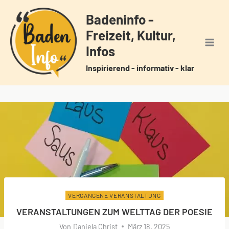
Zum
Badeninfo -
Inhalt
Freizeit, Kultur,
springen
Infos
Inspirierend - informativ - klar
VERGANGENE VERANSTALTUNG
VERANSTALTUNGEN ZUM WELTTAG DER POESIE
Von
Daniela Christ
März 18, 2025