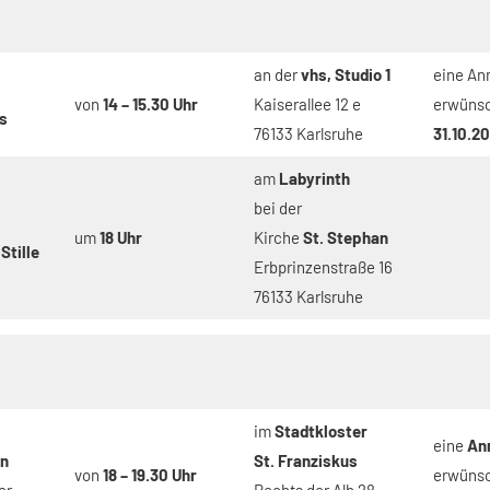
an der
vhs, Studio 1
eine An
von
14 – 15.30 Uhr
Kaiserallee 12 e
erwüns
s
76133 Karlsruhe
31.10.2
am
Labyrinth
bei der
um
18 Uhr
Kirche
St. Stephan
Stille
Erbprinzenstraße 16
76133 Karlsruhe
im
Stadtkloster
eine
An
on
St. Franziskus
von
18 – 19.30 Uhr
erwüns
er
Rechts der Alb 28