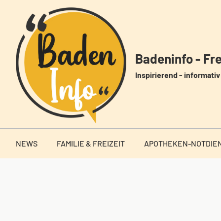
Zum
Inhalt
springen
Badeninfo - Frei
Inspirierend - informativ 
NEWS
FAMILIE & FREIZEIT
APOTHEKEN-NOTDIE