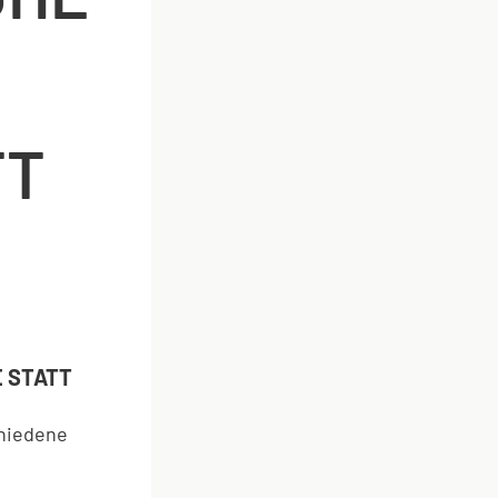
TT
E STATT
chiedene