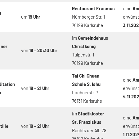
Restaurant Erasmus
eine
An
 –
um
19 Uhr
Nürnberger Str. 1
erwüns
76199 Karlsruhe
3.11.20
im
Gemeindehaus
iner
Christkönig
von
19 – 20:30 Uhr
Tulpenstr. 1
76199 Karlsruhe
Tai Chi Chuan
eine
An
itation
Schule S. Ishu
von
19 – 21
Uhr
erwüns
h
Lachnerstr. 7
4.11.20
76131 Karlsruhe
im
Stadtkloster
eine
An
St. Franziskus
tille
von
19 – 21 Uhr
erwüns
Rechts der Alb 28
1.11.202
76199 Karlsruhe