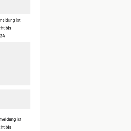
meldung ist
cht
bis
024
meldung
ist
cht
bis