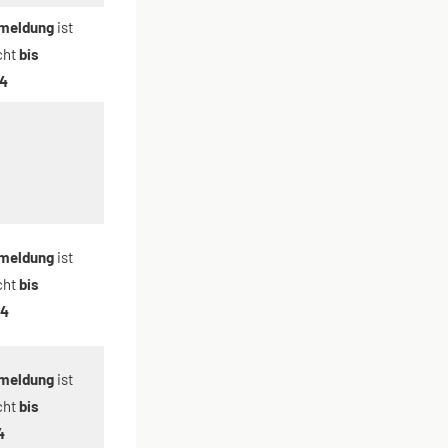
meldung
ist
cht
bis
24
meldung
ist
cht
bis
24
meldung
ist
cht
bis
4