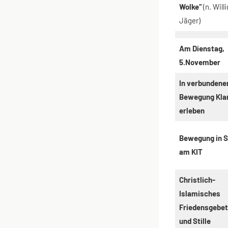
Wolke“
(n. Willi
Jäger)
Am Dienstag,
5.November
In verbundene
Bewegung Klar
erleben
Bewegung in St
am KIT
Christlich-
Islamisches
Friedensgebet
und Stille