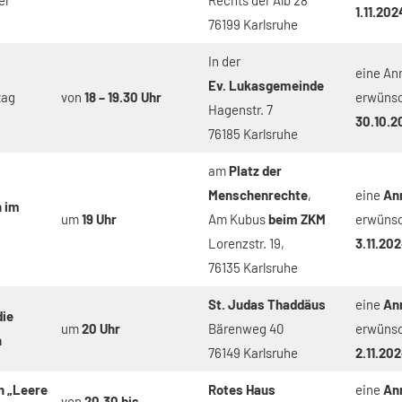
1.11.202
76199 Karlsruhe
In der
eine An
Ev. Lukasgemeinde
tag
von
18 – 19.30 Uhr
erwüns
Hagenstr. 7
30.10.2
76185 Karlsruhe
am
Platz der
Menschenrechte
,
eine
An
 im
um
19 Uhr
Am Kubus
beim ZKM
erwüns
Lorenzstr. 19,
3.11.20
76135 Karlsruhe
St. Judas Thaddäus
eine
An
die
um
20 Uhr
Bärenweg 40
erwüns
n
76149 Karlsruhe
2.11.20
n „Leere
Rotes Haus
eine
An
von
20.30 bis