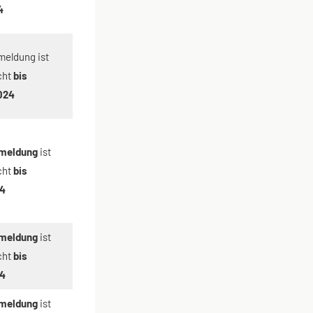
4
meldung ist
cht
bis
024
meldung
ist
cht
bis
24
meldung
ist
cht
bis
24
meldung
ist