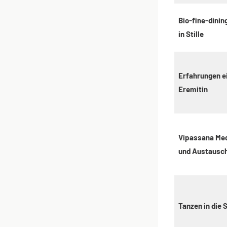
Bio-fine-dining
in Stille
Erfahrungen e
Eremitin
Vipassana Med
und Austausc
Tanzen in die S