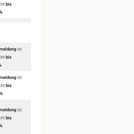
cht
bis
24
meldung
ist
cht
bis
4
meldung
ist
cht
bis
24
meldung
ist
cht
bis
24