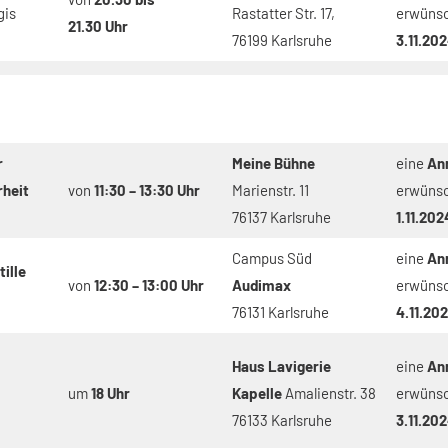
gis
Rastatter Str. 17,
erwüns
21.30 Uhr
76199 Karlsruhe
3.11.20
r
Meine Bühne
eine
An
heit
von
11:30 – 13:30 Uhr
Marienstr. 11
erwüns
76137 Karlsruhe
1.11.202
Campus Süd
eine
An
ille
von
12:30 – 13:00 Uhr
Audimax
erwüns
76131 Karlsruhe
4.11.20
Haus Lavigerie
eine
An
um
18 Uhr
Kapelle
Amalienstr. 38
erwüns
76133 Karlsruhe
3.11.20