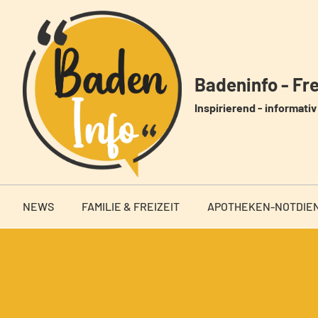
Zum
Inhalt
springen
Badeninfo - Frei
Inspirierend - informativ 
NEWS
FAMILIE & FREIZEIT
APOTHEKEN-NOTDIE