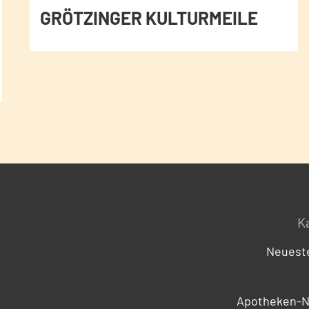
GRÖTZINGER KULTURMEILE
K
Neueste
Apotheken-N