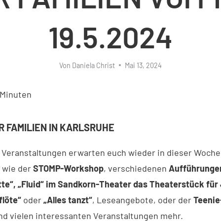
19.5.2024
Von
Daniela Christ
Mai 13, 2024
Minuten
R FAMILIEN IN KARLSRUHE
 Veranstaltungen erwarten euch wieder in dieser Woch
 wie der
STOMP-Workshop
, verschiedenen
Aufführunge
tte“,
„
Fluid“
im Sandkorn-Theater das Theaterstück für
flöte“
oder
„Alles tanzt“
, Leseangebote, oder der
Teenie
d vielen interessanten Veranstaltungen mehr.