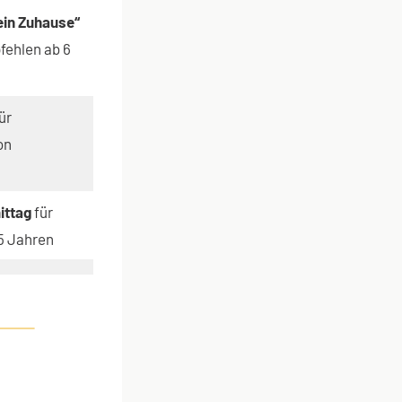
ein Zuhause“
fehlen ab 6
ür
on
ittag
für
 5 Jahren