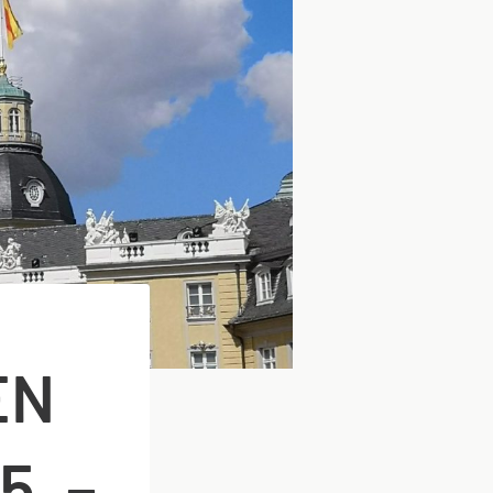
EN
5. –