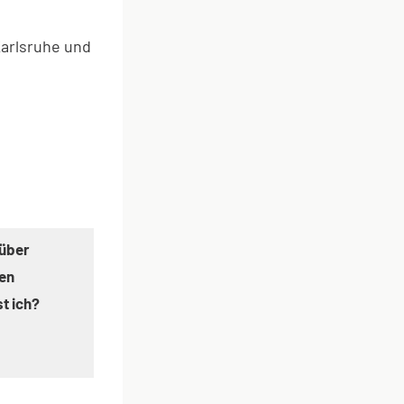
arlsruhe und
über
gen
st ich?