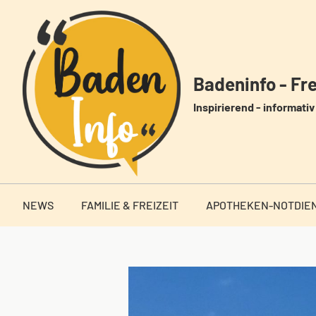
Zum
Inhalt
springen
Badeninfo - Frei
Inspirierend - informativ 
NEWS
FAMILIE & FREIZEIT
APOTHEKEN-NOTDIE