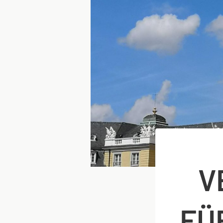
V
FÜR