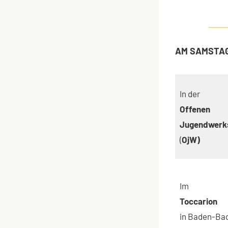
AM SAMSTAG 
In der
Offenen
Jugendwerks
(
OjW)
Im
Toccarion
in Baden-Ba