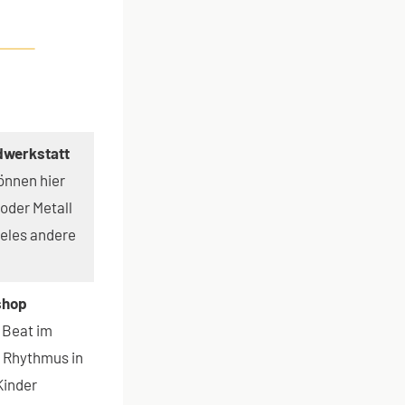
dwerkstatt
önnen hier
 oder Metall
ieles andere
shop
 Beat im
 Rhythmus in
Kinder