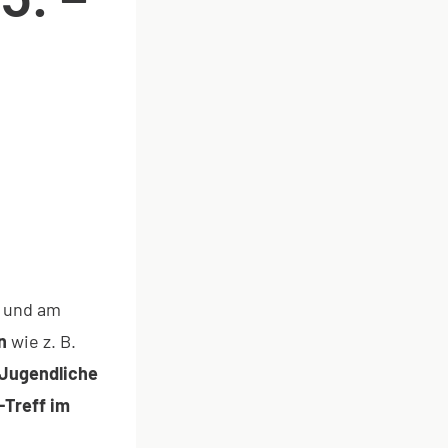
e und am
n
wie z. B.
 Jugendliche
-Treff im