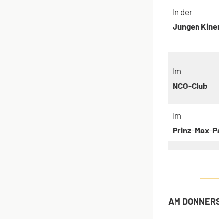
In der
Jungen Kine
Im
NCO-Club
Im
Prinz-Max-Pa
AM DONNERST