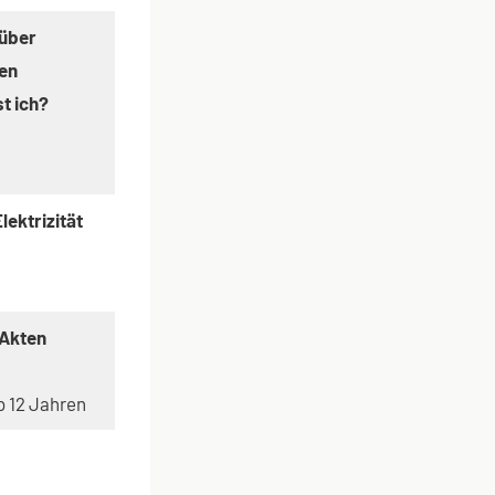
über
gen
st ich?
ektrizität
 Akten
b 12 Jahren