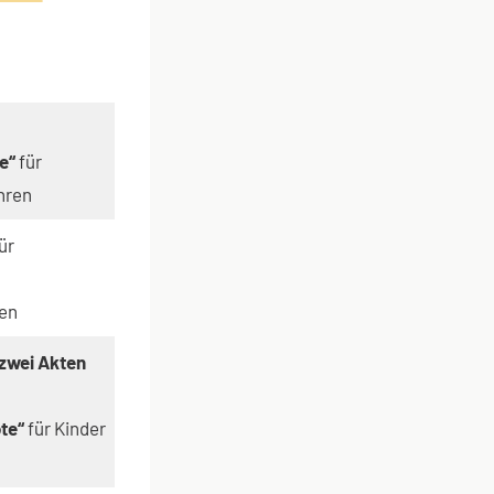
e“
für
hren
ür
ren
 zwei Akten
te“
für Kinder