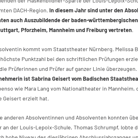
ldenden der Maskenbildner-Sparte der Louis-Lepoix-Sc
amten DACH-Region.
In diesem Jahr sind unter den Abso
nten auch Auszubildende der baden-württembergischen
tuttgart, Pforzheim, Mannheim und Freiburg vertreten
.
solventin kommt vom Staatstheater Nürnberg. Melissa B
 höchste Punktzahl bei den schriftlichen Prüfungen erziel
die Prüferinnen und Prüfer auf ganzer Linie überzeugen.
nehmerin ist Sabrina Geisert vom Badischen Staatsthea
benso wie Mara Lang vom Nationaltheater in Mannheim, d
 Geisert erzielt hat.
le anderen Absolventinnen und Absolventen konnten übe
r an der Louis-Lepoix-Schule, Thomas Schrumpf, lobte 
h hohe Niveau des diesjährigen Abschlussjahrganges un