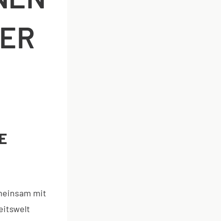
NER
E
emeinsam mit
eitswelt