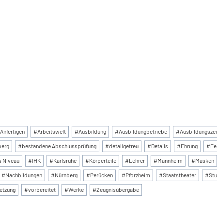
:
Anfertigen
#
Arbeitswelt
#
Ausbildung
#
Ausbildungbetriebe
#
Ausbildungszei
berg
#
bestandene Abschlussprüfung
#
detailgetreu
#
Details
#
Ehrung
#
Fe
s Niveau
#
IHK
#
Karlsruhe
#
Körperteile
#
Lehrer
#
Mannheim
#
Masken
#
Nachbildungen
#
Nürnberg
#
Perücken
#
Pforzheim
#
Staatstheater
#
Stu
etzung
#
vorbereitet
#
Werke
#
Zeugnisübergabe