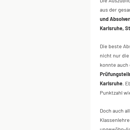
Die Auszubi
aus der ges
und Absolve
Karlsruhe, S
Die beste Ab
nicht nur die
konnte auch 
Prüfungsteil
Karlsruhe
. E
Punktzahl wie
Doch auch al
Klassenlehre
ungewöhn-lic