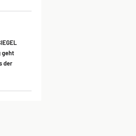
ON
SIEGEL
 geht
s der