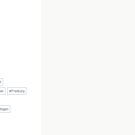
t
ier
#
Freiburg
ttgart