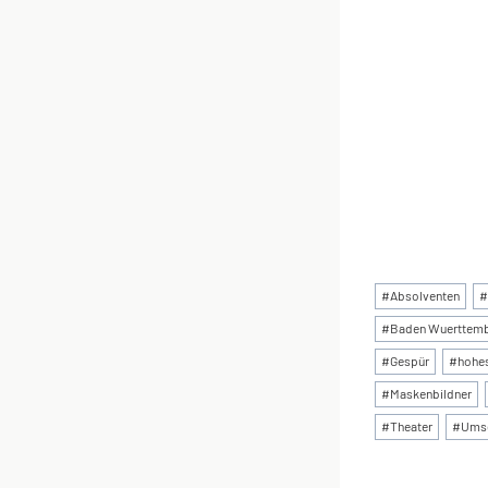
Schlagworte
#
Absolventen
#
#
Baden Wuerttem
#
Gespür
#
hohe
#
Maskenbildner
#
Theater
#
Ums