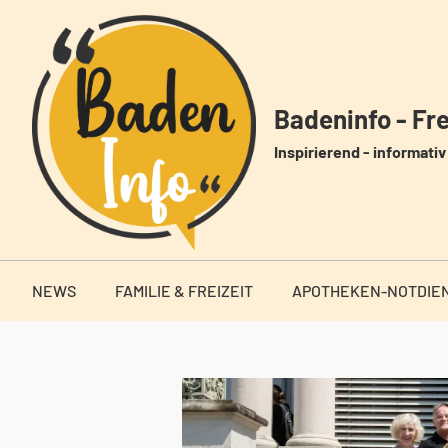
Zum
Inhalt
springen
Badeninfo - Frei
Inspirierend - informativ 
NEWS
FAMILIE & FREIZEIT
APOTHEKEN-NOTDIE