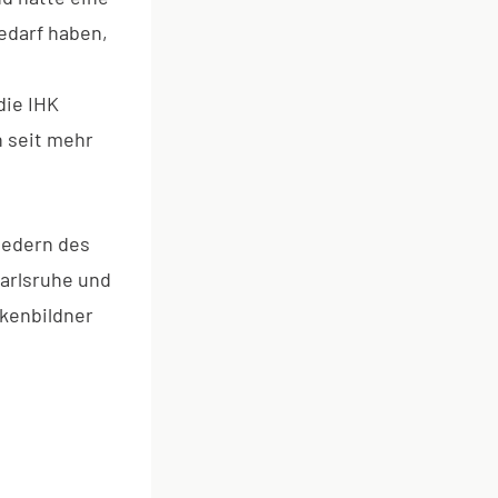
edarf haben,
die IHK
n seit mehr
iedern des
arlsruhe und
kenbildner