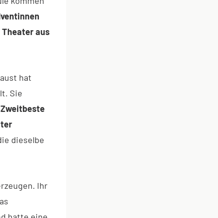
hule kommen
lventinnen
 Theater aus
aust hat
t. Sie
Zweitbeste
ter
ie dieselbe
rzeugen. Ihr
das
d hatte eine