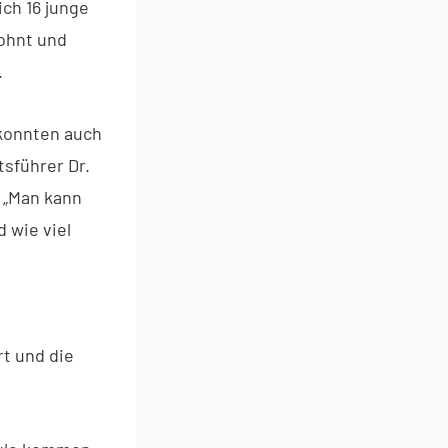
ich 16 junge
ohnt und
.
 konnten auch
sführer Dr.
 „Man kann
d wie viel
rt und die