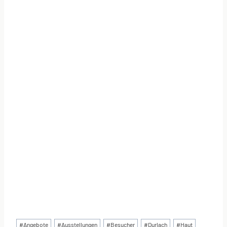
Schlagworte:
#
Angebote
#
Ausstellungen
#
Besucher
#
Durlach
#
Haut