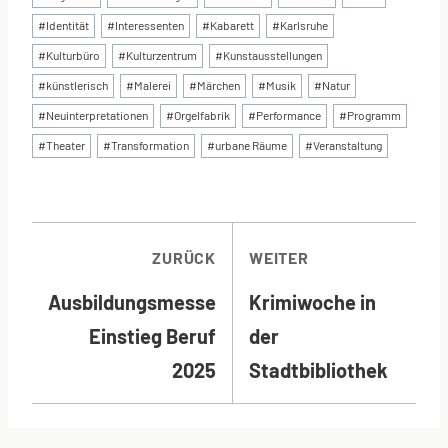
#
Identität
#
Interessenten
#
Kabarett
#
Karlsruhe
#
Kulturbüro
#
Kulturzentrum
#
Kunstausstellungen
#
künstlerisch
#
Malerei
#
Märchen
#
Musik
#
Natur
#
Neuinterpretationen
#
Orgelfabrik
#
Performance
#
Programm
#
Theater
#
Transformation
#
urbane Räume
#
Veranstaltung
BEITRAGSNAVI
ZURÜCK
WEITER
Ausbildungsmesse
Krimiwoche in
Einstieg Beruf
der
2025
Stadtbibliothek