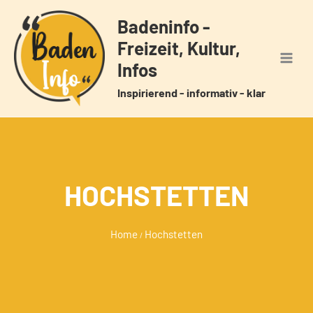
Zum
Badeninfo -
Inhalt
Freizeit, Kultur,
springen
Infos
Inspirierend - informativ - klar
HOCHSTETTEN
Home
Hochstetten
/