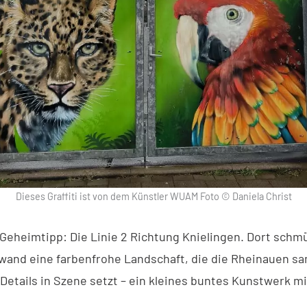
Dieses Graffiti ist von dem Künstler WUAM Foto © Daniela Christ
 Geheimtipp: Die Linie 2 Richtung Knielingen. Dort schm
and eine farbenfrohe Landschaft, die die Rheinauen s
Details in Szene setzt – ein kleines buntes Kunstwerk m