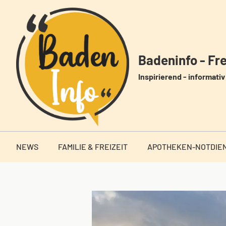
Zum
Inhalt
springen
Badeninfo - Frei
Inspirierend - informativ 
NEWS
FAMILIE & FREIZEIT
APOTHEKEN-NOTDIE