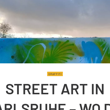
GRAFFITI
STREET ART IN
ARLSRUHE – WO D