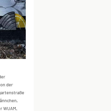
der
von der
gartenstraße
männchen,
ler WUAM,