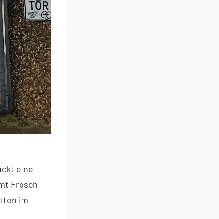
ückt eine
amt Frosch
itten im