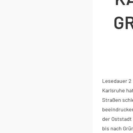
GR
Lesedauer
2
Karlsruhe ha
Straßen schl
beeindrucken
der Oststadt
bis nach Grü