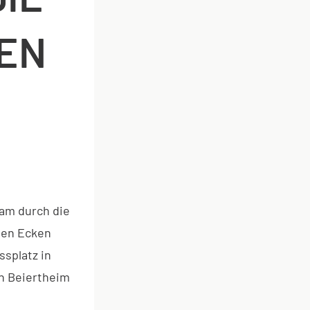
DEN
sam durch die
len Ecken
splatz in
on Beiertheim