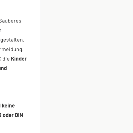
 Sauberes
m
 gestalten.
ermeidung,
K die
Kinder
und
d keine
3 oder DIN