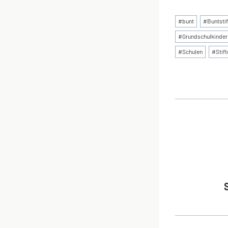
Schlagworte
#
bunt
#
Buntstif
#
Grundschulkinder
#
Schulen
#
Stift
BEI