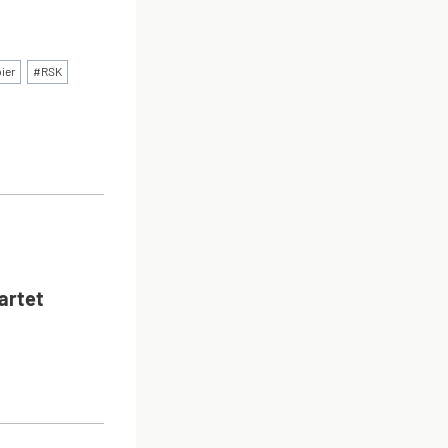
ier
#
RSK
ON
artet