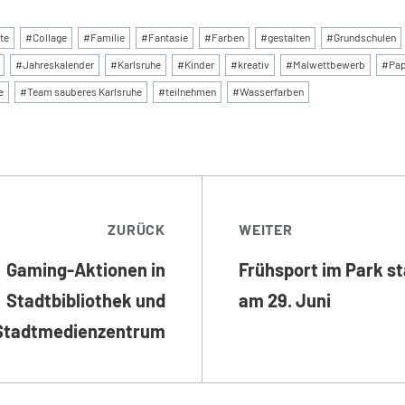
:
te
#
Collage
#
Familie
#
Fantasie
#
Farben
#
gestalten
#
Grundschulen
#
Jahreskalender
#
Karlsruhe
#
Kinder
#
kreativ
#
Malwettbewerb
#
Pap
e
#
Team sauberes Karlsruhe
#
teilnehmen
#
Wasserfarben
TRAGSNAVIGATI
ZURÜCK
WEITER
Gaming-Aktionen in
Frühsport im Park st
Stadtbibliothek und
am 29. Juni
Stadtmedienzentrum