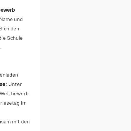
bewerb
e Name und
zlich den
die Schule
.
renladen
sse:
Unter
am Wettbewerb
rlesetag im
insam mit den