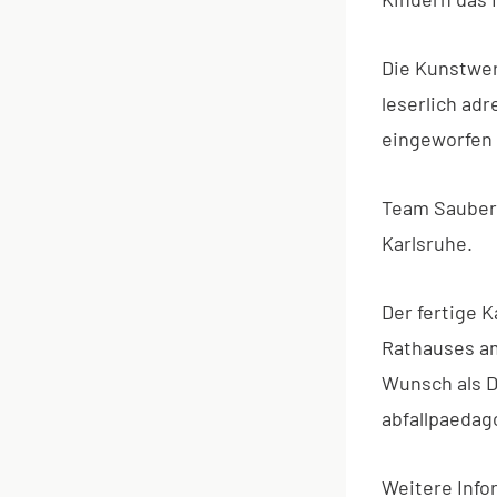
Die Kunstwe
leserlich adr
eingeworfen 
Team Saubere
Karlsruhe.
Der fertige 
Rathauses am
Wunsch als D
abfallpaedag
Weitere Info