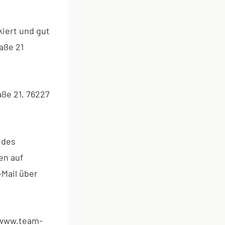
kiert und gut
aße 21
aße 21, 76227
 des
en auf
Mail über
 www.team-