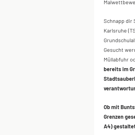
Malwettbewe
Schnapp dir 
Karlsruhe (T
Grundschulal
Gesucht werd
Müllabfuhr o
bereits im G
Stadtsauberk
verantwortun
Ob mit Bunts
Grenzen gese
A4) gestaltet