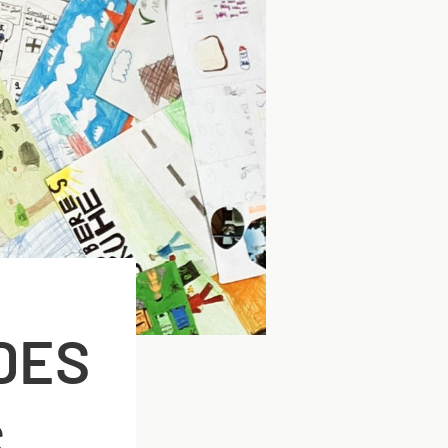
DES
S