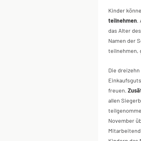
Kinder könn
teilnehmen
.
das Alter des
Namen der Sc
teilnehmen, 
Die dreizehn
Einkaufsguts
freuen.
Zusät
allen Sieger
teilgenommen
November übe
Mitarbeitend
Kindern das 