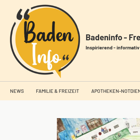
Zum
Inhalt
springen
Badeninfo - Frei
Inspirierend - informativ 
NEWS
FAMILIE & FREIZEIT
APOTHEKEN-NOTDIE