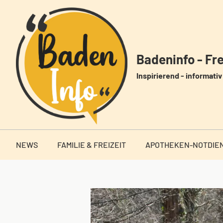
Zum
Inhalt
springen
Badeninfo - Frei
Inspirierend - informativ 
NEWS
FAMILIE & FREIZEIT
APOTHEKEN-NOTDIE