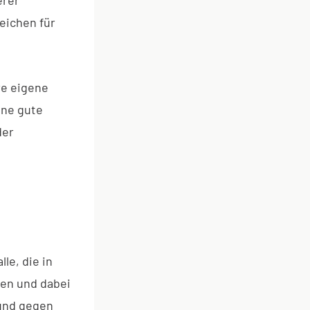
eichen für
re eigene
ine gute
der
le, die in
len und dabei
 und gegen