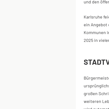
und den öffe
Karlsruhe fe
ein Angebot 
Kommunen in
2025 in viel
STADTV
Bürgermeiste
ursprünglich
großen Schri
weiteren Leb
wird automati