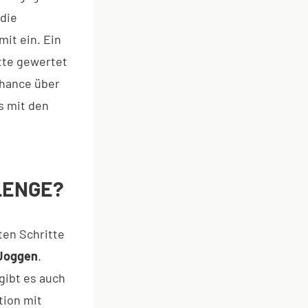
die
it ein. Ein
tte gewertet
chance über
s mit den
LENGE?
ten Schritte
 Joggen
.
gibt es auch
tion mit