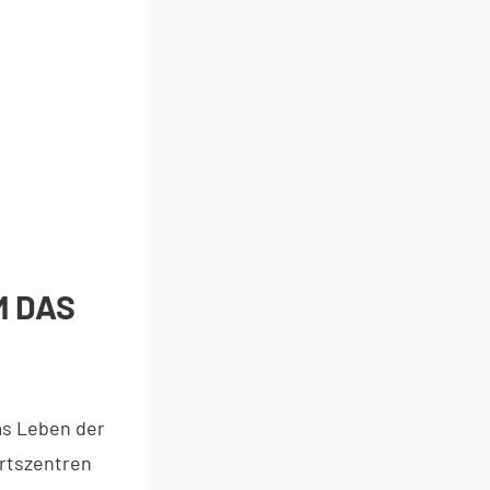
M DAS
as Leben der
rtszentren