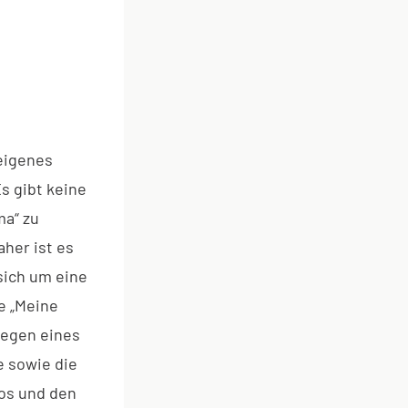
 eigenes
s gibt keine
ma“ zu
her ist es
sich um eine
e „Meine
legen eines
 sowie die
fos und den