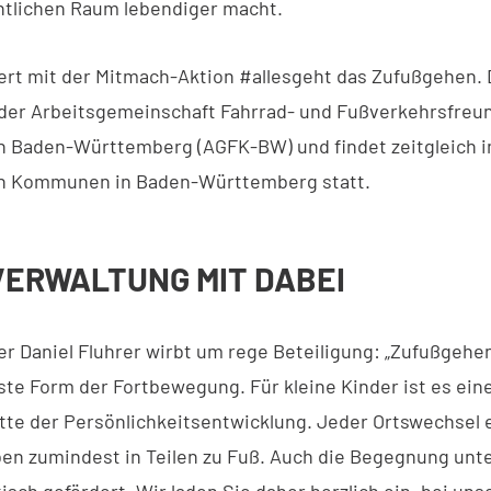
ntlichen Raum lebendiger macht.
iert mit der Mitmach-Aktion #allesgeht das Zufußgehen. D
der Arbeitsgemeinschaft Fahrrad- und Fußverkehrsfreun
 Baden-Württemberg (AGFK-BW) und findet zeitgleich 
en Kommunen in Baden-Württemberg statt.
ERWALTUNG MIT DABEI
r Daniel Fluhrer wirbt um rege Beteiligung: „Zufußgehen
ste Form der Fortbewegung. Für kleine Kinder ist es ein
tte der Persönlichkeitsentwicklung. Jeder Ortswechsel e
en zumindest in Teilen zu Fuß. Auch die Begegnung unt
sch gefördert. Wir laden Sie daher herzlich ein, bei uns