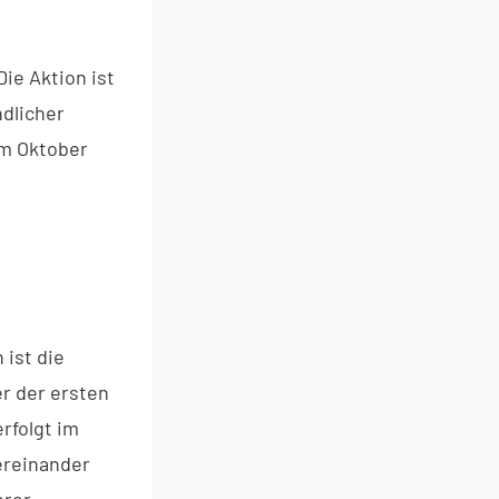
ie Aktion ist
dlicher
im Oktober
 ist die
er der ersten
rfolgt im
ereinander
erer