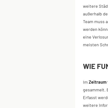
weitere Städ
außerhalb de
Team muss au
werden könne
eine Verlos
meisten Schr
WIE FU
Im
Zeitraum 
gesammelt. 
Erfasst werde
weitere Info