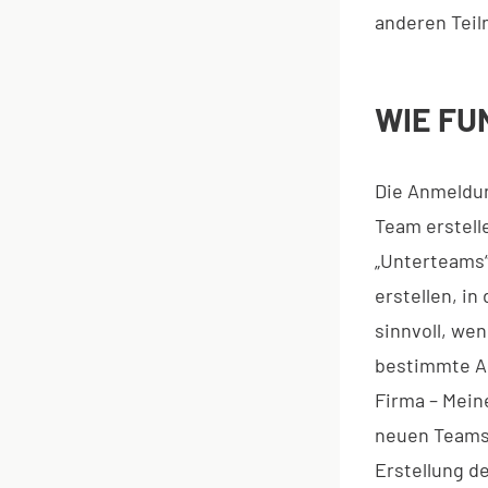
anderen Tei
WIE FU
Die Anmeldun
Team erstell
„Unterteams“
erstellen, i
sinnvoll, we
bestimmte Ab
Firma – Mein
neuen Teams 
Erstellung d