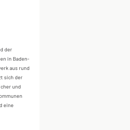
ed der
en in Baden-
werk aus rund
t sich der
sicher und
dskommunen
d eine