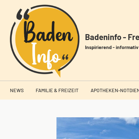
Zum
Inhalt
springen
Badeninfo - Frei
Inspirierend - informativ 
NEWS
FAMILIE & FREIZEIT
APOTHEKEN-NOTDIE