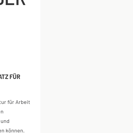
ATZ FÜR
ur für Arbeit
en
 und
en können.