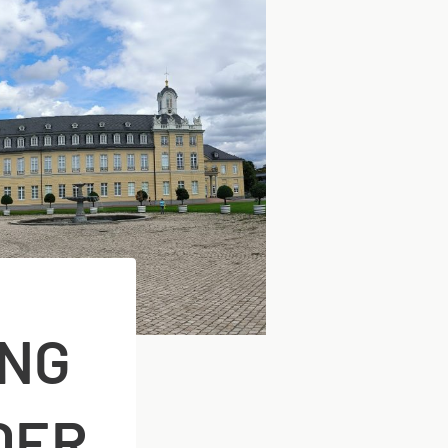
ING
DER