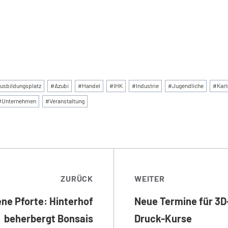
:
usbildungsplatz
#
Azubi
#
Handel
#
IHK
#
Industrie
#
Jugendliche
#
Karl
#
Unternehmen
#
Veranstaltung
TRAGSNAVIGATI
ZURÜCK
WEITER
ene Pforte: Hinterhof
Neue Termine für 3D
beherbergt Bonsais
Druck-Kurse