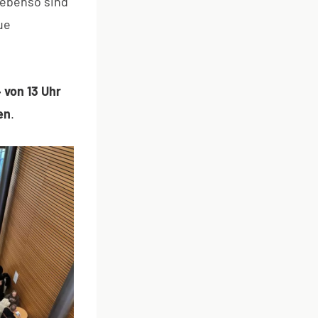
 ebenso sind
ue
 von 13 Uhr
en
.